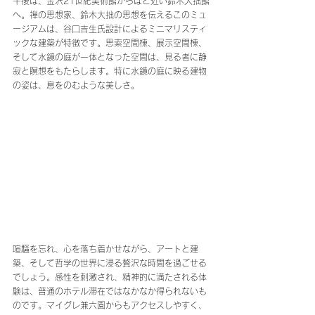
午後は、金沢21世紀美術館からほど近い鈴木大拙館
へ。禅の思想家、鈴木大拙の思想を伝えるこのミュ
ージアムは、谷口吉生氏設計によるミニマリスティ
ックな建築が特徴です。思索空間棟、展示空間棟、
そして水鏡の庭が一体となった空間は、見る者に静
寂と瞑想をもたらします。特に水鏡の庭に映る建物
の姿は、息をのむような美しさ。
喧騒を忘れ、心を落ち着かせながら、アートと建
築、そして哲学の世界に浸る贅沢な時間を過ごせる
でしょう。感性を刺激され、精神的に満たされる体
験は、普通のホテル滞在ではなかなか得られないも
のです。マイグレ兼六園からもアクセスしやすく、