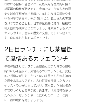
呼ばれる独特の色使いと、花鳥風月を写実的に描く
絵画調の模様が特徴です。会館では、加賀友禅の歴
史や制作工程が学べるほか、美しい友禅の着物や小
物を見学できます。運が良ければ、職人さんの実演
を見学できることも。日本の伝統美に触れ、繊細な
職人技に感嘆することでしょう。兼六園からもアク
セスしやすく、金沢の歴史と文化、そして伝統工芸
を一度に感じられるスポットです。
2日目ランチ：にし茶屋街
で風情あるカフェランチ
午後の始まりは、ひがし茶屋街とはまた異なる趣を
持つにし茶屋街で、風情あるカフェランチを。比較
的小規模ながらも、かつてはお茶屋さんが軒を連ね
た歴史あるエリアです。古い町家を改装したカフェ
やレストランが点在しており、落ち着いた雰囲気の
中でゆっくりと食事が楽しめます。地元食材を使っ
たヘルシーなランチや、こだわりのコーヒーと共
に、旅の疲れを癒しましょう。