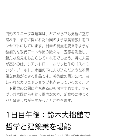
円形のユニークな建築は、どこからでも気軽に立ち
寄れる「まちに開かれた公園のような美術館」をコ
ンセプトにしています。日常の視点を変えるような
独創的な現代アート作品の数々は、五感を刺激し、
新たな発見をもたらしてくれるでしょう。特に人気
が高いのは、レアンドロ・エルリッヒ作の「スイミ
ング・プール」。水面の下に入り込んだような不思
議な体験ができる作品です。美術館の周辺には、お
しゃれなカフェやショップも点在しているので、ア
ート鑑賞の合間に立ち寄るのもおすすめです。マイ
グレ兼六園からも徒歩圏内なので、朝食後にゆっく
りと散策しながら向かうことができます。
1日目午後：鈴木大拙館で
哲学と建築美を堪能