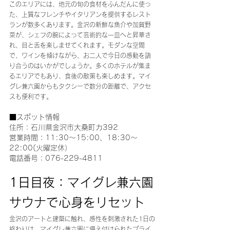
このエリアには、地元の旬の食材をふんだんに使っ
た、上質なフレンチやイタリアンを提供するレスト
ランが数多くあります。金沢の新鮮な魚介や加賀野
菜が、シェフの腕によって芸術的な一皿へと昇華さ
れ、目と舌を楽しませてくれます。モダンな空間
で、ワインを傾けながら、お二人で今日の感動を語
り合うのはいかがでしょうか。多くのホテルが集ま
るエリアでもあり、食後の散策も楽しめます。マイ
グレ兼六園からもタクシーで数分の距離で、アクセ
スも便利です。
■スポット情報
住所：石川県金沢市大桑町カ392
営業時間：11:30～15:00、18:30～
22:00(火曜定休）
電話番号：076-229-4811
1日目夜：マイグレ兼六園
サウナで心身をリセット
金沢のアートと建築に触れ、感性を刺激された1日の
終わりは、マイグレ兼六園に備え付けられたプライ