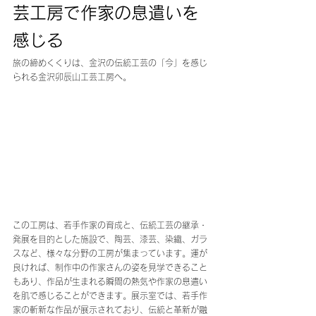
芸工房で作家の息遣いを
感じる
旅の締めくくりは、金沢の伝統工芸の「今」を感じ
られる金沢卯辰山工芸工房へ。
この工房は、若手作家の育成と、伝統工芸の継承・
発展を目的とした施設で、陶芸、漆芸、染織、ガラ
スなど、様々な分野の工房が集まっています。運が
良ければ、制作中の作家さんの姿を見学できること
もあり、作品が生まれる瞬間の熱気や作家の息遣い
を肌で感じることができます。展示室では、若手作
家の斬新な作品が展示されており、伝統と革新が融