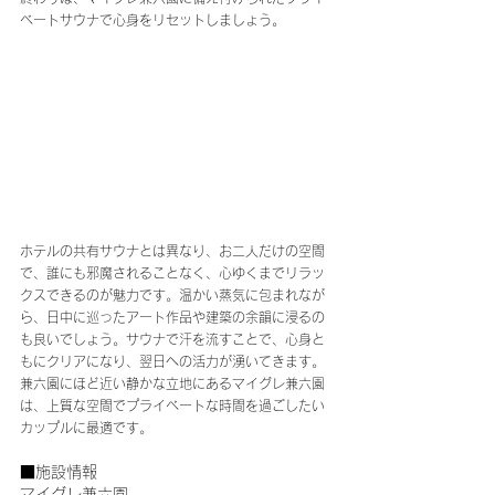
ベートサウナで心身をリセットしましょう。
ホテルの共有サウナとは異なり、お二人だけの空間
で、誰にも邪魔されることなく、心ゆくまでリラッ
クスできるのが魅力です。温かい蒸気に包まれなが
ら、日中に巡ったアート作品や建築の余韻に浸るの
も良いでしょう。サウナで汗を流すことで、心身と
もにクリアになり、翌日への活力が湧いてきます。
兼六園にほど近い静かな立地にあるマイグレ兼六園
は、上質な空間でプライベートな時間を過ごしたい
カップルに最適です。
■施設情報
マイグレ兼六園