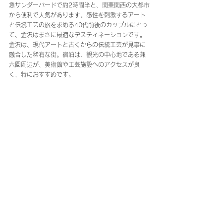
急サンダーバードで約2時間半と、関東関西の大都市
から便利で人気があります。感性を刺激するアート
と伝統工芸の旅を求める40代前後のカップルにとっ
て、金沢はまさに最適なデスティネーションです。
金沢は、現代アートと古くからの伝統工芸が見事に
融合した稀有な街。宿泊は、観光の中心地である兼
六園周辺が、美術館や工芸施設へのアクセスが良
く、特におすすめです。
数あるホテルや宿の中から、今回ご紹介するマイグ
レ兼六園は、兼六駐車場から徒歩2分という絶好のロ
ケーション。高級ホテルの1室のような設えと、プラ
イベートサウナが完備された特別な空間で、金沢の
アートと工芸を巡る旅を心ゆくまでお楽しみいただ