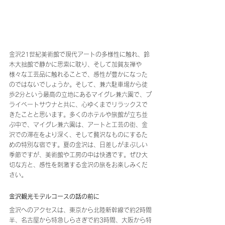
金沢21世紀美術館で現代アートの多様性に触れ、鈴
木大拙館で静かに思索に耽り、そして加賀友禅や
様々な工芸品に触れることで、感性が豊かになった
のではないでしょうか。そして、兼六駐車場から徒
歩2分という最高の立地にあるマイグレ兼六園で、プ
ライベートサウナと共に、心ゆくまでリラックスで
きたことと思います。多くのホテルや旅館が立ち並
ぶ中で、マイグレ兼六園は、アートと工芸の街、金
沢での滞在をより深く、そして贅沢なものにするた
めの特別な宿です。夏の金沢は、日差しがまぶしい
季節ですが、美術館や工房の中は快適です。ぜひ大
切な方と、感性を刺激する金沢の旅をお楽しみくだ
さい。
金沢観光モデルコースの話の前に
金沢へのアクセスは、東京から北陸新幹線で約2時間
半、名古屋から特急しらさぎで約3時間、大阪から特