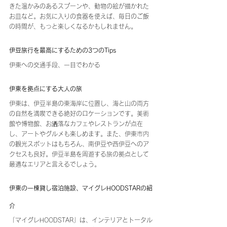
きた温かみのあるスプーンや、動物の絵が描かれた
お皿など。お気に入りの食器を使えば、毎日のご飯
の時間が、もっと楽しくなるかもしれません。
伊豆旅行を最高にするための3つのTips
伊東への交通手段、一目でわかる
伊東を拠点にする大人の旅
伊東は、伊豆半島の東海岸に位置し、海と山の両方
の自然を満喫できる絶好のロケーションです。美術
館や博物館、お洒落なカフェやレストランが点在
し、アートやグルメも楽しめます。また、伊東市内
の観光スポットはもちろん、南伊豆や西伊豆へのア
クセスも良好。伊豆半島を周遊する旅の拠点として
最適なエリアと言えるでしょう。
伊東の一棟貸し宿泊施設、マイグレHOODSTARの紹
介
「マイグレHOODSTAR」は、インテリアとトータル