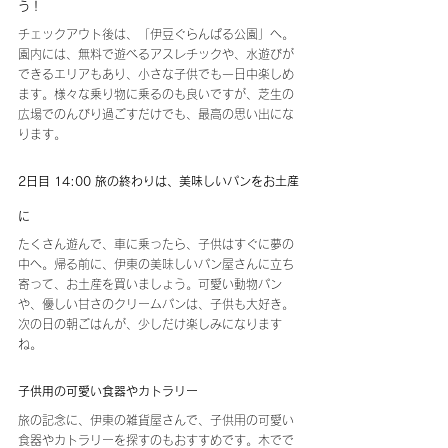
う！
チェックアウト後は、「伊豆ぐらんぱる公園」へ。
園内には、無料で遊べるアスレチックや、水遊びが
できるエリアもあり、小さな子供でも一日中楽しめ
ます。様々な乗り物に乗るのも良いですが、芝生の
広場でのんびり過ごすだけでも、最高の思い出にな
ります。
2日目 14:00 旅の終わりは、美味しいパンをお土産
に
たくさん遊んで、車に乗ったら、子供はすぐに夢の
中へ。帰る前に、伊東の美味しいパン屋さんに立ち
寄って、お土産を買いましょう。可愛い動物パン
や、優しい甘さのクリームパンは、子供も大好き。
次の日の朝ごはんが、少しだけ楽しみになります
ね。
子供用の可愛い食器やカトラリー
旅の記念に、伊東の雑貨屋さんで、子供用の可愛い
食器やカトラリーを探すのもおすすめです。木でで