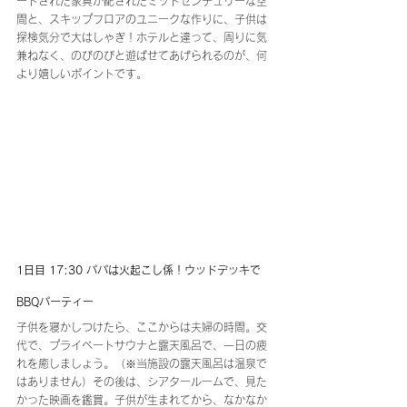
ートされた家具が配されたミッドセンチュリーな空
間と、スキップフロアのユニークな作りに、子供は
探検気分で大はしゃぎ！ホテルと違って、周りに気
兼ねなく、のびのびと遊ばせてあげられるのが、何
より嬉しいポイントです。
1日目 17:30 パパは火起こし係！ウッドデッキで
BBQパーティー
子供を寝かしつけたら、ここからは夫婦の時間。交
代で、プライベートサウナと露天風呂で、一日の疲
れを癒しましょう。（※当施設の露天風呂は温泉で
はありません）その後は、シアタールームで、見た
かった映画を鑑賞。子供が生まれてから、なかなか