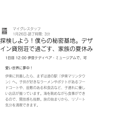
マイグレスタッフ
1月26日
読了時間: 3分
探検しよう！僕らの秘密基地。デザ
イン貸別荘で過ごす、家族の夏休み
1日目 12:00 伊豆テディベア・ミュージアムで、可
愛い世界に夢中！
伊東に到着したら、まずは道の駅「伊東マリンタウ
ン」へ。子供が好きなラーメンやポテトがあるフー
ドコートや、座敷のある和食店など、子連れに優し
いお店が揃っています。海を眺めながら食事ができ
るので、開放感も抜群。旅の始まりから、リゾート
気分を満喫できます。