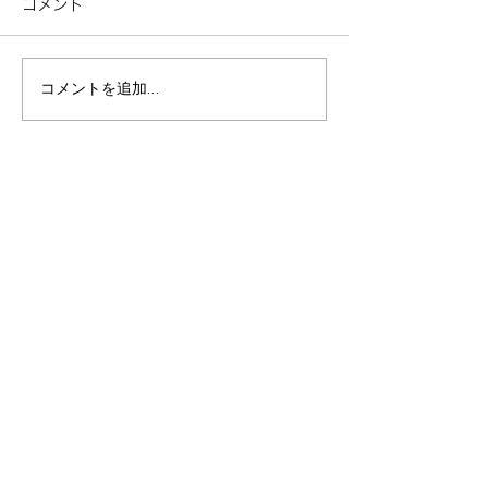
コメント
コメントを追加…
【伊豆のお土産・スイー
【2026年版】
ツならここ！】旅行帰り
花火大会まとめ
に立ち寄りたい「伊豆
対行きたい人気
The Ichi（旧メルローズ
ット＆おすすめ
マーケット）」のご紹介
施設一覧
/ facility
伊東エリア
/ Ito area
​パノラマ
アトリエ
ケニーズハウス
YEBISU