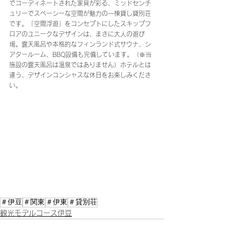
でコーディネートされた家具が彩る、ミッドセンチ
ュリーでスペーシーな空間が魅力の一棟貸し貸別荘
です。「空間浮遊」をコンセプトにしたスキップフ
ロアのユニークなデザインは、まさに大人の遊び
場。露天風呂や本格的なフィンランド式サウナ、シ
アタールーム、BBQ設備も完備しています。（※当
施設の露天風呂は温泉ではありません）ホテルとは
違う、デザインコンシャスな休日をお楽しみくださ
い。
＃伊豆
＃関東
＃伊東
＃貸別荘
観光モデルコース伊豆