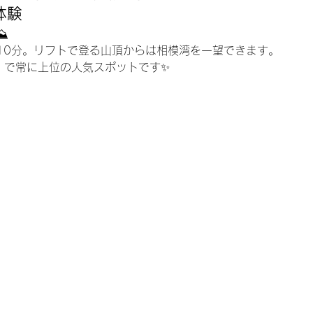
体験
⛰️
10分。リフトで登る山頂からは相模湾を一望できます。
族」で常に上位の人気スポットです✨