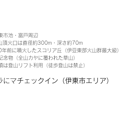
東市池・富戸周辺
山頂火口は直径約300m・深さ約70m
00年前に噴火したスコリア丘（伊豆東部火山群最大級）
記念物（全山カヤに覆われた草山）
頂は登山リフト利用（徒歩登山は禁止）
ラにマ
チェックイン（伊東市エリア）