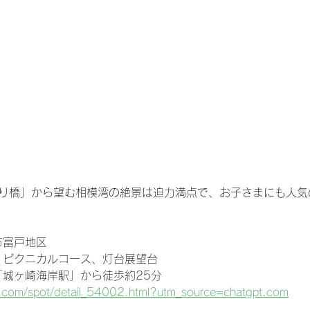
つり橋」から望む相模湾の絶景は迫力満点で、お子さまにも人気
市富戸地区
、ピクニカルコース、灯台展望台
「城ヶ崎海岸駅」から徒歩約25分
pa.com/spot/detail_54002.html?utm_source=chatgpt.com