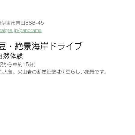
県伊東市吉田888-45
maigre.jp/panorama
豆・絶景海岸ドライブ
自然体験
駅から車約15分）
も人気。火山岩の断崖絶壁は伊豆らしい絶景です。