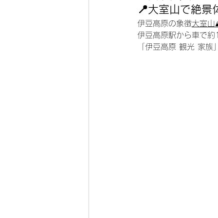
📍大室山で絶景
伊豆高原の象徴
大室山
伊豆高原駅から車で約
「伊豆高原 観光 家