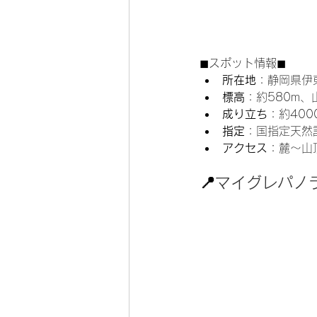
◼︎スポット情報◼︎
所在地
：静岡県伊
標高
：約580m、
成り立ち
：約40
指定
：国指定天然
アクセス
：麓〜山
📍
マイグレパノ