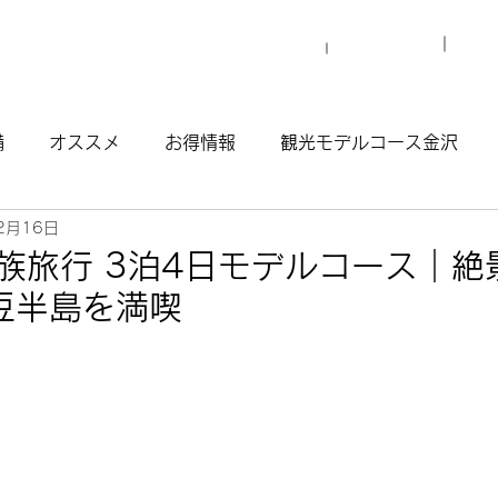
プロ
マイグレについて
施設一覧
備
オススメ
お得情報
観光モデルコース金沢
2月16日
観光モデルコース渋谷原宿
観光モデルコース南青山
家族旅行 3泊4日モデルコース｜絶
豆半島を満喫
ウナ