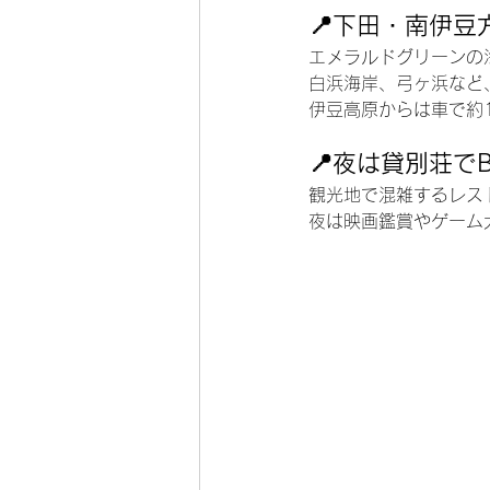
📍下田・南伊豆
エメラルドグリーンの
白浜海岸、弓ヶ浜など
伊豆高原からは車で約
📍夜は貸別荘でB
観光地で混雑するレス
夜は映画鑑賞やゲーム