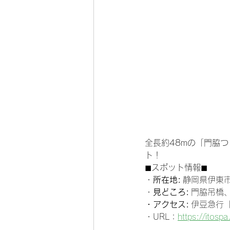
全長約48mの「門脇
ト！
◼︎スポット情報◼︎
・
所在地:
 静岡県伊東
・
見どころ:
 門脇吊橋
・アクセス:
 伊豆急行
・URL：
https://itos