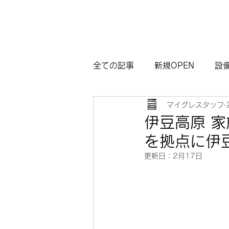
全ての記事
新規OPEN
設
マイグレスタッフ
マイグレ東京
お知らせ
伊豆高原 
を拠点に伊
観光モデルコース熱海
サ
更新日：
2月17日