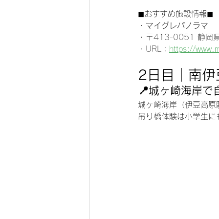
◼︎おすすめ施設情報◼︎
・
マイグレパノラマ
・
〒413-0051 静岡
・URL：
https://www.
2日目｜南伊
📍城ヶ崎海岸で
城ヶ崎海岸（伊豆高原
吊り橋体験は小学生に