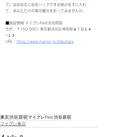
で。自由自在に街をハックできる拠点を手に入れ
て、あなただけの東京観光を彩ってみませんか。
■施設情報 マイグレPetit渋谷原宿 
住所：〒150-0001 東京都渋谷区神宮前６丁目１４
−１３ 
URL：
https://www.maigre.jp/shibuhara
東京
渋谷
原宿
マイグレPetit 渋谷原宿
マイグレ東京