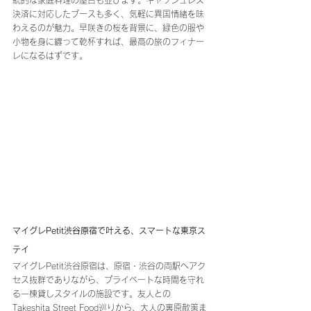
決済に対応したブースも多く、気軽に異国情緒を味
わえるのが魅力。早咲きの桜を背景に、緑色の服や
小物を身に纏って乾杯すれば、最高の旅のフィナー
レになるはずです。
マイグレPetit渋谷原宿で叶える、スマートな東京ス
テイ
マイグレPetit渋谷原宿は、原宿・渋谷の両駅へアク
セス抜群でありながら、プライベートな時間を守れ
る一棟貸しスタイルの施設です。友人との
Takeshita Street Food巡りから、大人の裏原散策ま