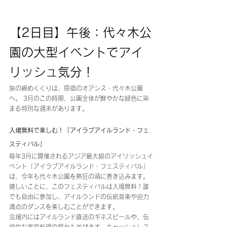
【2日目】午後：代々木公
園の大型イベントでアイ
リッシュ気分！
旅の締めくくりは、原宿のオアシス・代々木公園
へ。 3月のこの時期、公園全体が鮮やかな緑色に染
まる特別な週末があります。
入場無料で楽しむ！「アイラブアイルランド・フェ
スティバル」
毎年3月に開催されるアジア最大級のアイリッシュイ
ベント「アイラブアイルランド・フェスティバル」
は、今年も代々木公園を熱狂の渦に巻き込みます。
嬉しいことに、このフェスティバルは入場無料！誰
でも自由に参加し、アイルランドの伝統音楽や迫力
満点のダンスを楽しむことができます。
会場内にはアイルランド直送のギネスビールや、伝
統的な家庭料理の屋台も並びます。キャッシュレス