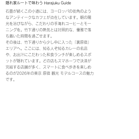
隠れ家ルートで味わう Harajuku Guide
石畳が続くこの小道には、ヨーロッパの街角のよう
なアンティークなカフェが点在しています。朝の陽
光を浴びながら、こだわりの手淹れコーヒーとモー
ニングを。竹下通りの熱気とは対照的な、優雅で落
ち着いた時間を過ごせます。
その後は、竹下通りから少し中に入った「裏原宿」
エリアへ。ここには、知る人ぞ知るカレーの名店
や、お出汁にこだわった和食ランチが楽しめるスポ
ットが隠れています。どの店もスマホ一つで決済が
完結する店舗が多く、スマートに食べ歩きを楽しめ
るのが2026年の東京 原宿 観光 モデルコースの魅力
です。