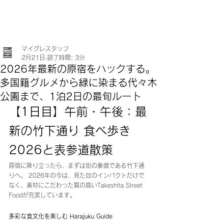
マイグレスタッフ
2月21日
読了時間: 3分
2026年最新の原宿をハックする。
多国籍グルメから緑に染まる代々木
公園まで、1泊2日の最旬ルート
【1日目】午前・午後：最
新の竹下通り 食べ歩き 
2026と表参道散策
原宿に降り立ったら、まずは街の象徴である竹下通
りへ。 2026年の今は、見た目のインパクトだけで
なく、素材にこだわった質の高いTakeshita Street 
Foodが充実しています。
多彩な食文化を楽しむ Harajuku Guide