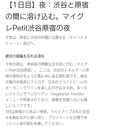
【1日目】夜：渋谷と原宿
の間に溶け込む。マイグ
レPetit渋谷原宿の夜
夕食は、原宿と渋谷の中間に位置する「キャットス
トリート」周辺へ。
都会の喧騒を忘れる滞在
今夜の宿は、神宮前の閑静な住宅街に佇む「マイグ
レPetit渋谷原宿」。 ここは、渋谷のエネルギーと原
宿の感性のちょうど真ん中にある隠れ家です。夜は
近隣の本格派ビストロで、日本のクラフトビールや
オーガニックワインを楽しむのがおすすめ。多くの
レストランでベジタリアン（Vegetarian friendly）
メニューが用意されており、健康を気遣う方にも嬉
しいエリアです。
3月は夜風が心地よい季節。ライトアップされた街並
みを眺めながら宿へ戻り、プライベートな空間でゆ
っくりと旅の疲れを癒してください。