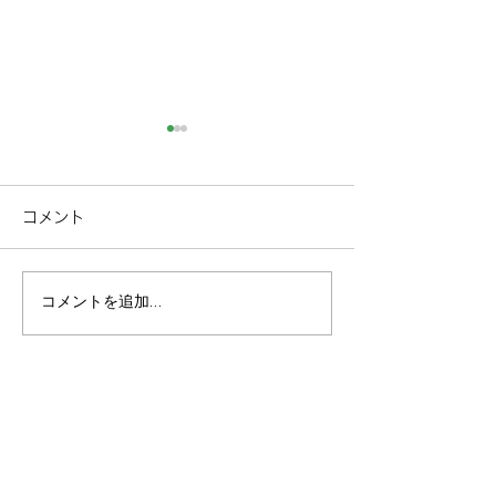
コメント
コメントを追加…
【早割】連泊で
【熱海1泊2日】
10％OFF！マイグレ全施
カップル旅｜サ
設対象のお得な宿泊プラ
宿ステイ
ン登場
施設一覧
/ facility