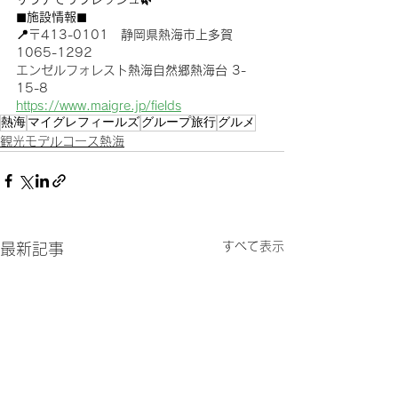
◼︎施設情報◼︎
📍
〒413-0101　静岡県熱海市上多賀
1065-1292
エンゼルフォレスト熱海自然郷熱海台 3-
15-8
https://www.maigre.jp/fields
熱海
マイグレフィールズ
グループ旅行
グルメ
観光モデルコース熱海
すべて表示
最新記事