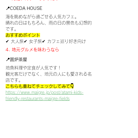
📍COEDA HOUSE
海を眺めながら過ごせる人気カフェ。
晴れの日はもちろん、雨の日の景色も幻想的
です。
おすすめポイント
✔ 大人旅✔ 女子旅✔ カフェ巡り好き向け
4. 地元グルメを味わうなら
📍囲炉茶屋
地魚料理や定食が人気です！
観光客だけでなく、地元の人にも愛される名
店です。
こちらも重ねてチェックしてみて👇
https://www.maigre.jp/post/atami-kids-
friendly-restaurants-maigre-fields