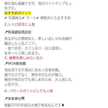
昼の海も綺麗ですが、夜のライトアップも人
気です。
おすすめポイント
✔ 写真映え✔ デート✔ 朝散歩にもおすすめ
2.レトロ好きに人気
📍熱海銀座商店街
昔ながらの雰囲気と、新しいおしゃれ店舗が
融合した人気エリア。
・食べ歩き・カフェ巡り・お土産探し
をゆっくり楽しめます。
3. 絶景を楽しみたいなら
📍MOA美術館
海を見下ろす高台にある人気美術館。
館内だけでなく、景色そのものが魅力。
梅雨や雨の日でも楽しめるため、大人旅にも
人気です。
4. パワースポットとしても人気
📍來宮神社⛩️
樹齢2000年超の大楠で有名なんです🌲