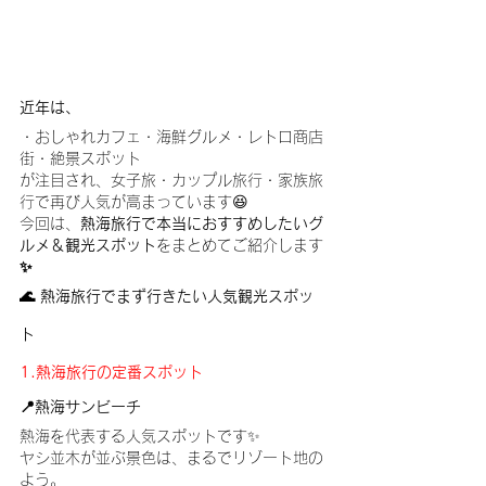
近年は、
・おしゃれカフェ・海鮮グルメ・レトロ商店
街・絶景スポット
が注目され、女子旅・カップル旅行・家族旅
行で再び人気が高まっています😆
今回は、
熱海旅行で本当におすすめしたいグ
ルメ＆観光スポット
をまとめてご紹介します
✨
🌊 熱海旅行でまず行きたい人気観光スポッ
ト
1.熱海旅行の定番スポット
📍熱海サンビーチ
熱海を代表する人気スポットです✨
ヤシ並木が並ぶ景色は、まるでリゾート地の
よう。