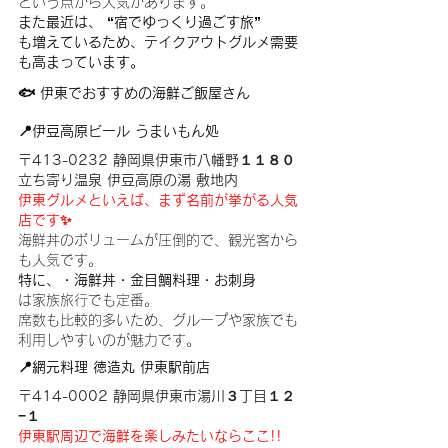
という点から人気があります。
また最近は、 “宿でゆっくり過ごす旅”
も増えているため、テイクアウトグルメ需要
も高まっています。
🐟 伊東でおすすめの海鮮ご飯屋さん
📍伊豆高原ビール うまいもん処
〒413-0232 静岡県伊東市八幡野１１８０ 
立ち寄り温泉 伊豆高原の湯 敷地内
伊東グルメといえば、まず名前が挙がる人気
店です✨
海鮮丼のボリュームが圧倒的で、観光客から
も人気です。
特に、・海鮮丼・金目鯛料理・お刺身
は家族旅行でも定番。
席数も比較的多いため、グループや家族でも
利用しやすいのが魅力です。
📍
網元料理 徳造丸 伊東駅前店
〒414-0002 静岡県伊東市湯川３丁目１２
−１
伊東駅周辺で海鮮を楽しみたいならここ!!