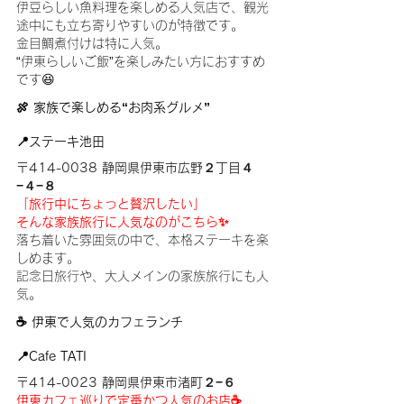
伊豆らしい魚料理を楽しめる人気店で、観光
途中にも立ち寄りやすいのが特徴です。
金目鯛煮付けは特に人気。
“伊東らしいご飯”を楽しみたい方におすすめ
です😆
🍖 家族で楽しめる“お肉系グルメ”
📍ステーキ池田
〒414-0038 静岡県伊東市広野２丁目４
−４−８
「旅行中にちょっと贅沢したい」
そんな家族旅行に人気なのがこちら✨
落ち着いた雰囲気の中で、本格ステーキを楽
しめます。
記念日旅行や、大人メインの家族旅行にも人
気。
☕ 伊東で人気のカフェランチ
📍Cafe TATI
〒414-0023 静岡県伊東市渚町２−６
伊東カフェ巡りで定番かつ人気のお店☕️