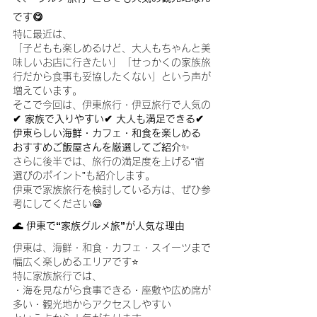
です😋
特に最近は、
「子どもも楽しめるけど、大人もちゃんと美
味しいお店に行きたい」「せっかくの家族旅
行だから食事も妥協したくない」という声が
増えています。
そこで今回は、伊東旅行・伊豆旅行で人気の
✔ 家族で入りやすい✔ 大人も満足できる✔ 
伊東らしい海鮮・カフェ・和食を楽しめる
おすすめご飯屋さんを厳選してご紹介
✨
さらに後半では、旅行の満足度を上げる“宿
選びのポイント”も紹介します。
伊東で家族旅行を検討している方は、ぜひ参
考にしてください😁
🌊 伊東で“家族グルメ旅”が人気な理由
伊東は、海鮮・和食・カフェ・スイーツまで
幅広く楽しめるエリアです⭐️
特に家族旅行では、
・海を見ながら食事できる・座敷や広め席が
多い・観光地からアクセスしやすい