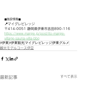
◼︎施設情報◼︎
📍マイグレビレッジ
〒414-0051 静岡県伊東市吉田890-116
https://www.maigre.jp/post/ito-maigre-
village-sauna-villa-bbq
#伊東
#伊東観光
マイグレビレッジ
伊東グルメ
観光モデルコース伊豆
すべて表示
最新記事