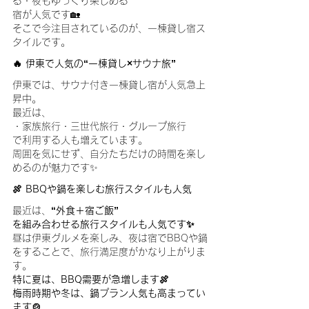
る・夜もゆっくり楽しめる
宿が人気です🏡
そこで今注目されているのが、一棟貸し宿ス
タイルです。
🔥 伊東で人気の“一棟貸し×サウナ旅”
伊東では、サウナ付き一棟貸し宿が人気急上
昇中。
最近は、
・家族旅行・三世代旅行・グループ旅行
で利用する人も増えています。
周囲を気にせず、自分たちだけの時間を楽し
めるのが魅力です✨
🍖 BBQや鍋を楽しむ旅行スタイルも人気
最近は、
“外食＋宿ご飯”
を組み合わせる旅行スタイルも人気です✨
昼は伊東グルメを楽しみ、夜は宿でBBQや鍋
をすることで、旅行満足度がかなり上がりま
す。
特に夏は、BBQ需要が急増します🍖
梅雨時期や冬は、鍋プラン人気も高まってい
ます🍲