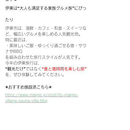
伊東は“大人も満足する家族グルメ旅”にぴっ
たり
伊東市は、海鮮・カフェ・和食・スイーツな
ど、幅広いグルメを楽しめる人気観光地。
特に最近は、
・美味しいご飯・ゆっくり過ごせる宿・サウ
ナやBBQ
を組み合わせた旅行スタイルが人気です。
今年の伊東旅行は、
“観光だけ”
ではなく
“食と宿時間を楽しむ旅”
を、ぜひ体験してみてください。
⭐️おすすめ施設派こちら⭐️
https://www.maigre.jp/post/ito-maigre-
village-sauna-villa-bbq