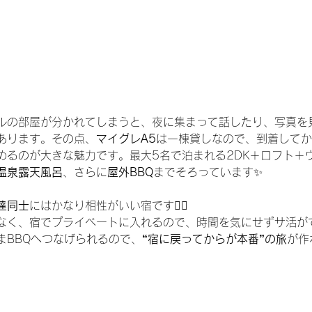
ルの部屋が分かれてしまうと、夜に集まって話したり、写真を
あります。その点、
マイグレA5
は一棟貸しなので、到着してか
めるのが大きな魅力です。最大5名で泊まれる2DK＋ロフト＋
温泉露天風呂
、さらに
屋外BBQ
までそろっています✨
達同士
にはかなり相性がいい宿です🧖‍♀️
なく、宿でプライベートに入れるので、時間を気にせずサ活が
まBBQへつなげられるので、
“宿に戻ってからが本番”の旅
が作