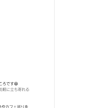
ころです
😆
気軽に立ち寄れる
色やカフェ巡りを