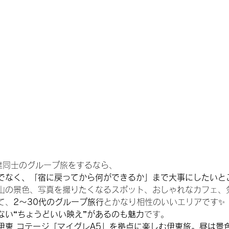
達同士のグループ旅をするなら、
でなく、「宿に戻ってから何ができるか」まで大事にしたいと
山の景色、写真を撮りたくなるスポット、おしゃれなカフェ、
て、
2〜30代のグループ旅行
とかなり相性のいいエリアです✨
ない“ちょうどいい映え”があるのも魅力
です。 
伊東 コテージ「マイグレA5」を拠点に楽しむ伊東旅。昼は景