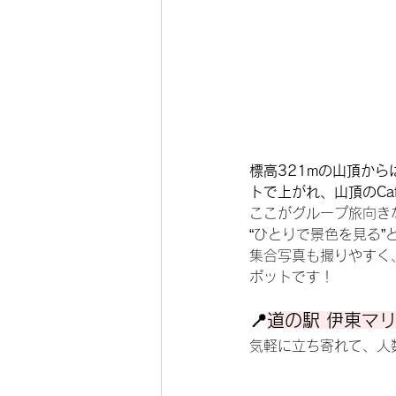
標高321mの山頂か
トで上がれ、山頂のCaf
ここがグループ旅向き
“ひとりで景色を見る”
集合写真も撮りやすく
ポットです！
📍
道の駅 伊東マ
気軽に立ち寄れて、人