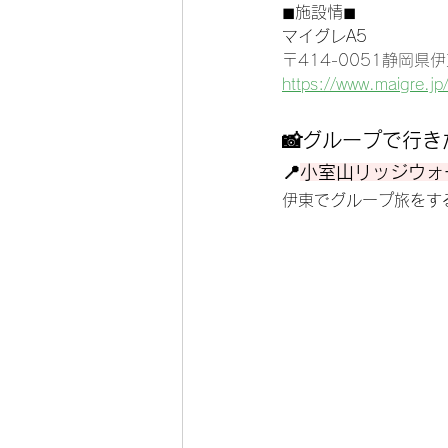
◼︎施設情◼︎
マイグレA5
〒414-0051静岡県伊
https://www.maigre.jp/
📸グループで行
📍
小室山リッジウォー
伊東でグループ旅をす