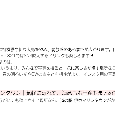
らは相模灘や伊豆大島を望め、開放感のある景色が広がります。
e・321
ではSNS映えするドリンクも楽しめます🥤
なのは、
というより、
みんなで写真を撮ると一気に楽しさが増す場所
なこ
、春の明るい光やGWの青空とも相性がよく、インスタ用の写
リンタウン｜気軽に寄れて、海感もお土産もまとめ
数がいても動きやすい場所なら、
道の駅 伊東マリンタウン
がか