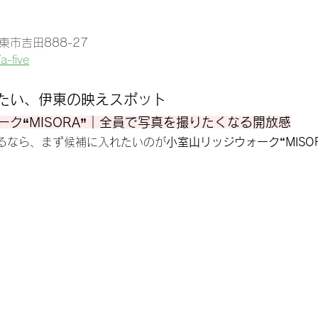
東市吉田888-27
a-five
きたい、伊東の映えスポット
ク“MISORA”｜全員で写真を撮りたくなる開放感
るなら、まず候補に入れたいのが
小室山リッジウォーク“MISOR