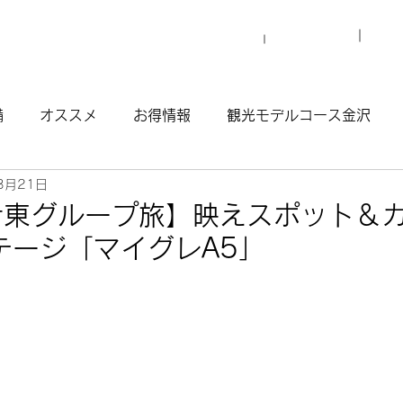
プロ
マイグレについて
施設一覧
備
オススメ
お得情報
観光モデルコース金沢
3月21日
観光モデルコース渋谷原宿
観光モデルコース南青山
伊東グループ旅】映えスポット＆
テージ「マイグレA5」
ウナ