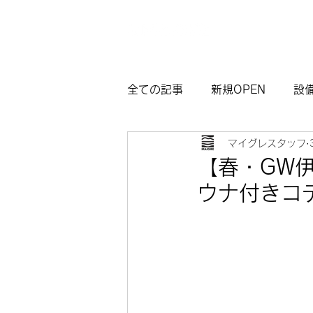
全ての記事
新規OPEN
設
マイグレスタッフ
マイグレ東京
お知らせ
【春・GW
ウナ付きコ
観光モデルコース熱海
サ