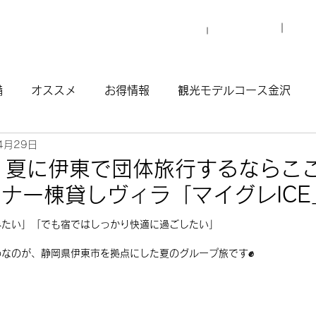
プロ
マイグレについて
施設一覧
備
オススメ
お得情報
観光モデルコース金沢
4月29日
観光モデルコース渋谷原宿
観光モデルコース南青山
】夏に伊東で団体旅行するならここ
ウナ一棟貸しヴィラ「マイグレICE
ウナ
みたい」「でも宿ではしっかり快適に過ごしたい」
めなのが、静岡県伊東市を拠点にした夏のグループ旅です✊