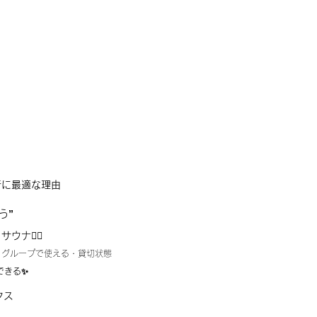
旅行に最適な理由
う”
 サウナ🧖‍♀️
・グループで使える・貸切状態
できる✨
クス