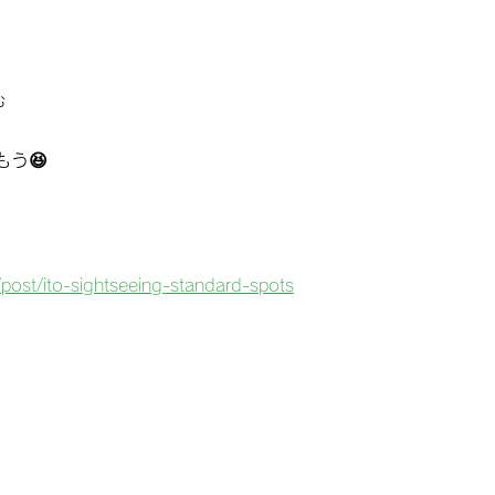
む
う😆
/post/ito-sightseeing-standard-spots