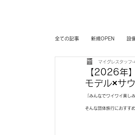
全ての記事
新規OPEN
設
マイグレスタッフ
マイグレ東京
お知らせ
【2026年
モデル×サ
観光モデルコース熱海
サ
「みんなでワイワイ楽し
そんな団体旅行におすす