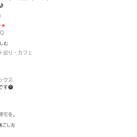

間
ト
⭐️
Q
楽しむ
ト巡り・カフェ
ックス
す😆
帰宅を。
過ごし方