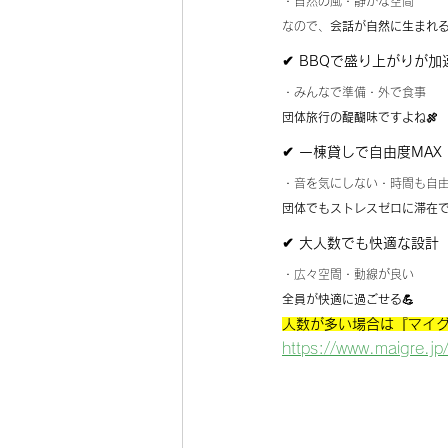
・自然の風・静かな空間
なので、
会話が自然に生まれる
✔ BBQで盛り上がりが加
・みんなで準備・外で食事
団体旅行の醍醐味ですよね🍖
✔ 一棟貸しで自由度MAX
・音を気にしない・時間も自
団体でもストレスゼロに滞在
✔ 大人数でも快適な設計
・広々空間・動線が良い
全員が快適に過ごせる💪
人数が多い場合は『マイグ
https://www.maigre.jp/