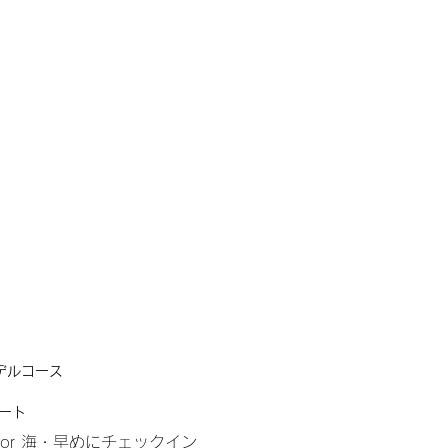
デルコース
タート
or 海・早めにチェックイン