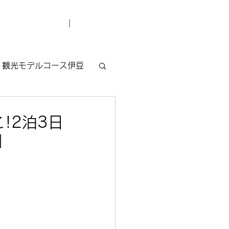
デューサー紹介
お問い合わせ
観光モデルコース伊豆
!2泊3日
」