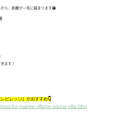
から、距離が一気に縮まります😆
速
由
できます！
レビレッジ』がおすすめ👇
post/ito-maigre-village-sauna-villa-bbq