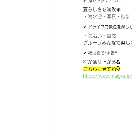
✔ 海でアクティブに
夏らしさを満喫☀️
・海水浴・写真・散歩
✔ ドライブで景色を楽し
・海沿い・自然
グループみんなで楽しも
✔ 夜は宿で“本番”
宿が盛り上がる💪
こちらも見てね👇
https://www.maigre.jp