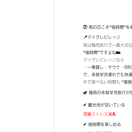
⑦ 雨の日こそ“宿時間”を
📍マイグレビレッジ
実は梅雨旅行で一番大切
“宿時間”ですよね🏡
マイグレビレッジなら
・一棟貸し・サウナ・BB
で、未就学児連れでも快
外で遊べない時間も 
“家
🌿 梅雨の未就学児旅行が
✔ 観光地が空いている
混雑ストレス減💪
✔ 宿時間を楽しめる