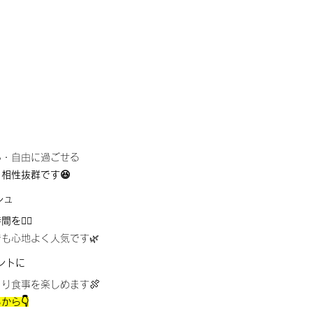
い・自由に過ごせる
相性抜群です😆
シュ
を🧖‍♀️
も心地よく人気です🌿
ントに
🍖
くり食事を楽しめます
から👇