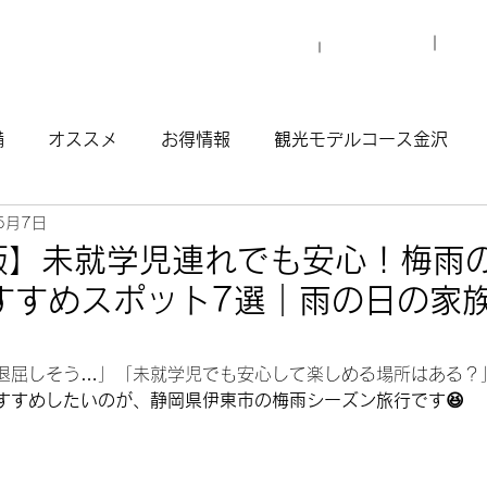
プロ
マイグレについて
施設一覧
備
オススメ
お得情報
観光モデルコース金沢
5月7日
観光モデルコース渋谷原宿
観光モデルコース南青山
年版】未就学児連れでも安心！梅雨
すすめスポット7選｜雨の日の家
ウナ
退屈しそう…」「未就学児でも安心して楽しめる場所はある？
すすめしたいのが、静岡県伊東市の梅雨シーズン旅行です😆