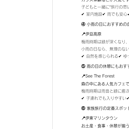
子どもと一緒に“旅行の思
✔ 室内施設✔ 雨でも安心
④ 小雨の日におすすめの
📍伊豆高原
梅雨時期は緑が深くなり
小雨の日なら、無理のな
✔ 自然を感じられる✔ 
⑤ 雨の日の休憩にもおす
📍See The Forest
森の中にある人気カフェで
梅雨時期は雨音と緑に癒
✔ 子連れでも入りやすい
⑥ 家族旅行の定番スポッ
📍伊東マリンタウン
お土産・食事・休憩が揃う