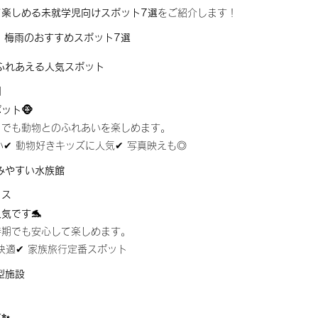
て楽しめる未就学児向けスポット7選
をご紹介します！
！梅雨のおすすめスポット7選
ふれあえる人気スポット
園
ット🐵
日でも動物とのふれあいを楽しめます。
い✔ 動物好きキッズに人気✔ 写真映えも◎
みやすい水族館
イス
気です🐬
時期でも安心して楽しめます。
も快適✔ 家族旅行定番スポット
型施設
す✨