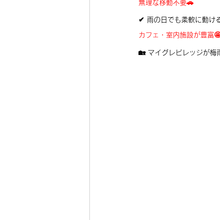
無理な移動不要🚗
✔ 雨の日でも柔軟に動け
カフェ・室内施設が豊富
🏡 マイグレビレッジが