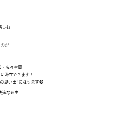
楽しむ
なのが
Q・広々空間
適に滞在できます！
族の思い出”になります😆
快適な理由