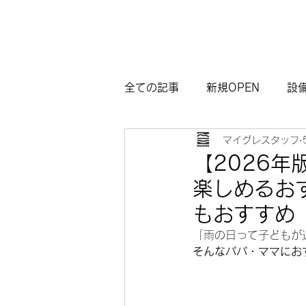
全ての記事
新規OPEN
設
マイグレスタッフ
マイグレ東京
お知らせ
【2026
楽しめるお
観光モデルコース熱海
サ
もおすすめ
「雨の日って子どもが
そんなパパ・ママにお