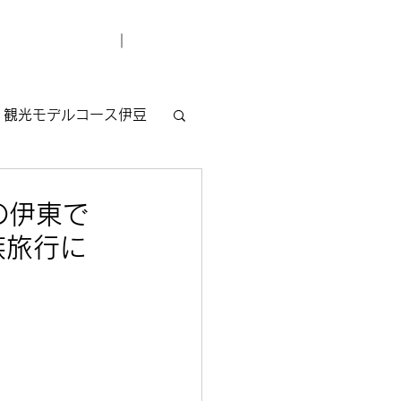
デューサー紹介
お問い合わせ
観光モデルコース伊豆
の伊東で
族旅行に
」