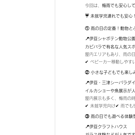
今回は、
梅雨でも安心し
☔ 未就学児連れでも安心
① 雨の日の定番！動物と
📍伊豆シャボテン動物公
カピバラで有名な人気スポ
屋内エリアもあり、雨の
✔ ベビーカー移動しやす
② 小さな子どもでも楽し
📍伊豆・三津シーパラダ
イルカショーや魚展示が人
屋内展示も多く、梅雨の
✔ 未就学児向け✔ 雨で
③ 雨の日でも遊べる体験
📍伊豆クラフトハウス
ガラス体験などが人気で