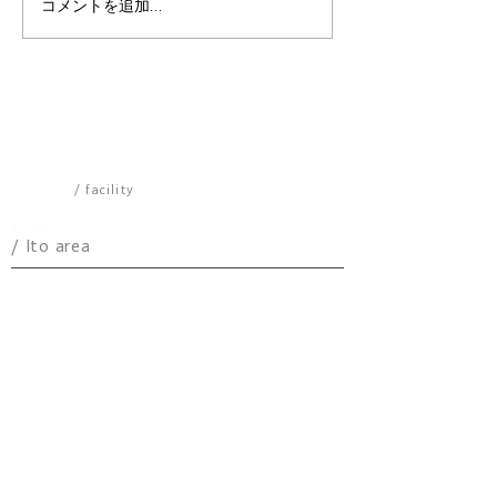
コメントを追加…
伊東で“大人女子旅”する
【2026年春版
ならここ｜サウナ・カフ
で外せない定番
ェ・海を楽しむ2泊3日ス
選
テイ（マイグレIKKI宿
泊）
施設一覧
/ facility
伊東エリア
/ Ito area
​パノラマ
アトリエ
ケニーズハウス
YEBISU
IKKI
ICE