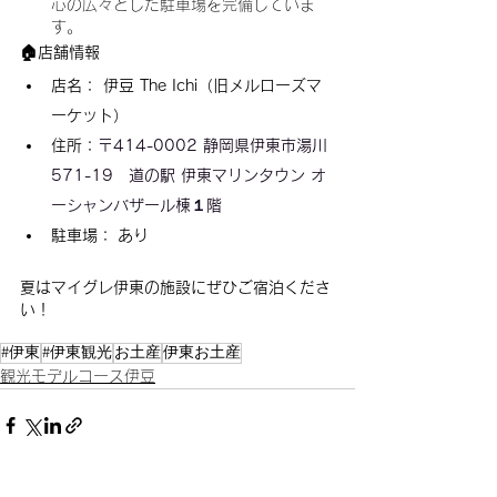
心の広々とした駐車場を完備していま
す。
🏠店舗情報
店名： 伊豆 The Ichi（旧メルローズマ
ーケット）
住所：
〒414-0002 静岡県伊東市湯川
571-19　道の駅 伊東マリンタウン オ
ーシャンバザール棟１階
駐車場： あり
夏はマイグレ伊東の施設にぜひご宿泊くださ
い！
#伊東
#伊東観光
お土産
伊東お土産
観光モデルコース伊豆