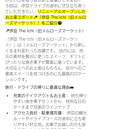
今回は、伊豆ドライブの途中にぜひ立ち寄っ
ていただきたい、
リニューアルオープンした
お土産スポット
📍
「伊豆 The Ichi（旧メルロ
ーズマーケット）」をご紹介😁
📍伊豆 The Ichi（旧メルローズマーケット）
「伊豆 The Ichi（旧メルローズマーケッ
ト）」は「メルローズマーケット」から新し
く生まれ変わった店舗です。 店内には、地
元の素材を贅沢に使ったスイーツ、ギフトに
ぴったりな焼き菓子が豊富に揃っています。
大切な人へのお土産はもちろん、自分へのご
褒美スイーツを見つけるのにも最高のロケー
ションです。
旅行・ドライブの帰りに最適な理由🚗
充実のテイクアウト＆お土産：
 持ち帰り
やすい焼き菓子セットから、特別な日の
ケーキまで充実のラインナップ
アクセス良好・駐車場完備：
 伊豆の観光
ルートやドライブコースの途中に立ち寄
りやすい好立地。お車でお越しの方も安