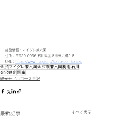
施設情報：マイグレ兼六園
住所：〒920-0936 石川県金沢市兼六町2-8 
URL：
https://www.maigre.jp/kenrokuen-kohaku
金沢
マイグレ兼六園
金沢市
兼六園
梅雨
石川
金沢観光
雨
傘
観光モデルコース金沢
すべて表示
最新記事