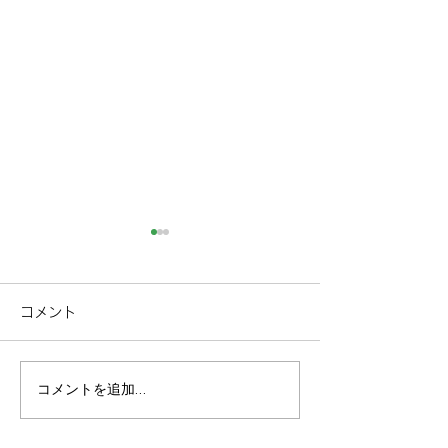
コメント
コメントを追加…
4月の金沢は桜が主役。金
金沢のお土産パ
沢城と名園を彩るライト
トガイド。兼六