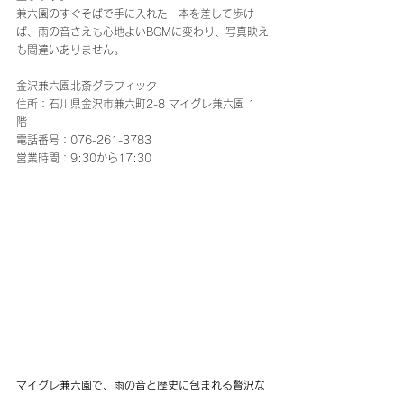
兼六園のすぐそばで手に入れた一本を差して歩け
ば、雨の音さえも心地よいBGMに変わり、写真映え
も間違いありません。
金沢兼六園北斎グラフィック 
住所：石川県金沢市兼六町2-8 マイグレ兼六園 1
階  
電話番号：076-261-3783 
営業時間：9:30から17:30
マイグレ兼六園で、雨の音と歴史に包まれる贅沢な