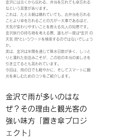
金沢には古くから伝わる、弁当を忘れても傘忘れる
なという言葉があります。 
これは、たとえ朝は晴れていても、お弁当を忘れる
ことより傘を忘れることの方が一大事であるほど、
天気が変わりやすいことを教える先人の知恵です。 
金沢旅行の持ち物を考える際、誰もが一度は”金沢 の
天気 雨”というワードを検索するのではないでしょう
か。 
実は、金沢は年間を通じて降水日数が多く、しっと
りと濡れた街並みこそが、この街の本当の美しさを
引き立てるとも言われています。 
今回は、雨の日でも軽やかに、そしてスマートに観
光を楽しむためのコツをご紹介します。
金沢で雨が多いのはな
ぜ？その理由と観光客の
強い味方「置き傘プロジ
ェクト」