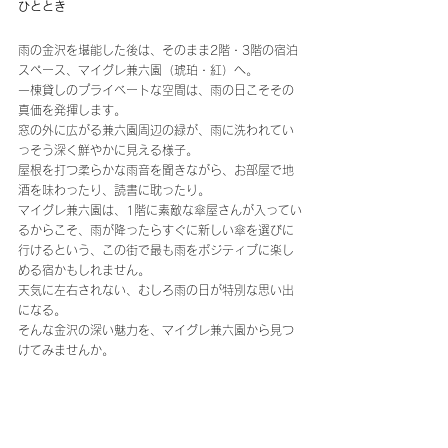
ひととき
雨の金沢を堪能した後は、そのまま2階・3階の宿泊
スペース、マイグレ兼六園（琥珀・紅）へ。 
一棟貸しのプライベートな空間は、雨の日こそその
真価を発揮します。
窓の外に広がる兼六園周辺の緑が、雨に洗われてい
っそう深く鮮やかに見える様子。 
屋根を打つ柔らかな雨音を聞きながら、お部屋で地
酒を味わったり、読書に耽ったり。 
マイグレ兼六園は、1階に素敵な傘屋さんが入ってい
るからこそ、雨が降ったらすぐに新しい傘を選びに
行けるという、この街で最も雨をポジティブに楽し
める宿かもしれません。
天気に左右されない、むしろ雨の日が特別な思い出
になる。 
そんな金沢の深い魅力を、マイグレ兼六園から見つ
けてみませんか。