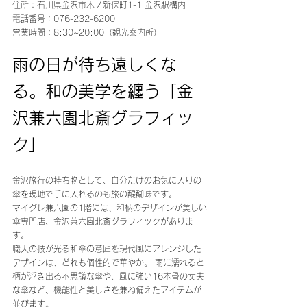
住所：石川県金沢市木ノ新保町1-1 金沢駅構内 
電話番号：076-232-6200
営業時間：8:30~20:00（観光案内所）
雨の日が待ち遠しくな
る。和の美学を纏う「金
沢兼六園北斎グラフィッ
ク」
金沢旅行の持ち物として、自分だけのお気に入りの
傘を現地で手に入れるのも旅の醍醐味です。 
マイグレ兼六園の1階には、和柄のデザインが美しい
傘専門店、金沢兼六園北斎グラフィックがありま
す。
職人の技が光る和傘の意匠を現代風にアレンジした
デザインは、どれも個性的で華やか。 雨に濡れると
柄が浮き出る不思議な傘や、風に強い16本骨の丈夫
な傘など、機能性と美しさを兼ね備えたアイテムが
並びます。 