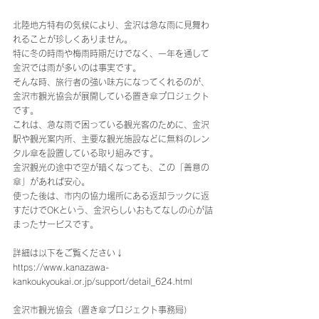
北陸地方特有の気候により、金沢は急な雨に見舞わ
れることが珍しくありません。 
特に冬の時雨や梅雨時期だけでなく、一年を通して
金沢では雨が多いのは事実です。 
そんな時、旅行者の強い味方になってくれるのが、
金沢市観光協会が展開している置き傘プロジェクト
です。
これは、急な雨で困っている観光客のために、金沢
駅や観光案内所、主要な観光施設などに無料のレン
タル傘を設置している取り組みです。 
金沢観光の途中で空が暗くなっても、この「善意の
傘」があれば安心。 
使った後は、市内の協力場所にある返却ラックに返
すだけでOKという、金沢らしいおもてなしの心が詰
まったサービスです。
詳細は以下をご覧ください↓
https://www.kanazawa-
kankoukyoukai.or.jp/support/detail_624.html
金沢市観光協会（置き傘プロジェクト事務局） 