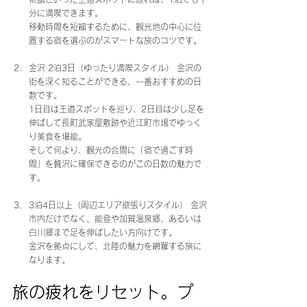
分に満喫できます。
移動時間を短縮するために、観光地の中心に位
置する宿を選ぶのがスマートな旅のコツです。
金沢 2泊3日（ゆったり満喫スタイル） 金沢の
街を深く知ることができる、一番おすすめの日
数です。
1日目は王道スポットを巡り、2日目は少し足を
伸ばして長町武家屋敷跡や近江町市場でゆっく
り美食を堪能。
そして何より、観光の合間に「宿で過ごす時
間」を贅沢に確保できるのがこの日数の魅力で
す。
3泊4日以上（周辺エリア欲張りスタイル） 金沢
市内だけでなく、能登や加賀温泉郷、あるいは
白川郷まで足を伸ばしたい方向けです。
金沢を拠点にして、北陸の魅力を網羅する旅に
なります。
旅の疲れをリセット。プ