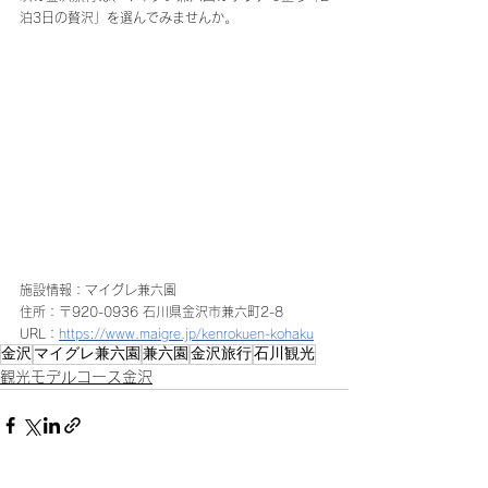
泊3日の贅沢」を選んでみませんか。
施設情報：マイグレ兼六園
住所：〒920-0936 石川県金沢市兼六町2-8 
URL：
https://www.maigre.jp/kenrokuen-kohaku
金沢
マイグレ兼六園
兼六園
金沢旅行
石川観光
観光モデルコース金沢