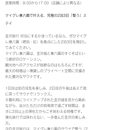
営業時間：9:00から17:00（店舗により異なる）
マイグレ兼六園で叶える、究極の2泊3日「整う」ス
テイ
金沢旅行 何泊にするか迷っているなら、ぜひマイグ
レ兼六園（琥珀・紅）を拠点にした2泊3日を検討し
てみてください。
マイグレ兼六園は、金沢城と兼六園のすぐそばとい
う絶好のロケーション。
観光地へのアクセスが抜群なのはもちろんですが、
最大の特徴は一棟貸しのプライベート空間に完備さ
れた贅沢なサウナです。
1日目は街の活気を楽しみ、2日目の午後はあえて宿
に戻ってサウナでリラックス。 
夕暮れ時にライトアップされた金沢城を窓から眺め
ながら、自分たちだけの特等席で過ごす時間は、ま
さに2泊以上の滞在だからこそ味わえる特権です。
弾丸旅行では味わえない、一歩進んだ金沢の楽しみ
方。 
次の金沢旅行は、マイグレ兼六園のサウナで整う「2