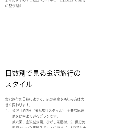
泊がおすすめ？日数別スタイルと「2泊3日」が最高
に整う理由
日数別で見る金沢旅行の
スタイル
金沢旅行の日数によって、旅の密度や楽しみ方は大
きく変わります。
金沢 1泊2日（弾丸旅行スタイル） 主要な観光
地を効率よく巡るプランです。
兼六園、金沢城公園、ひがし茶屋街、21世紀美
術館といった王道スポットに絞れば、1泊でも十