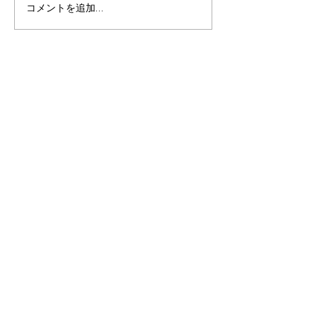
コメントを追加…
【8月まで予約開放】金沢
4月の金沢は桜
で桜と兼六園の特等席を
沢城と名園を彩
独り占め。宿泊宿最強の
アップまで、春
ロケーションを堪能する
完全攻略
旅へ
施設一覧
/ facility
伊東エリア
/ Ito area
​パノラマ
アトリエ
ケニーズハウス
YEBISU
IKKI
ICE