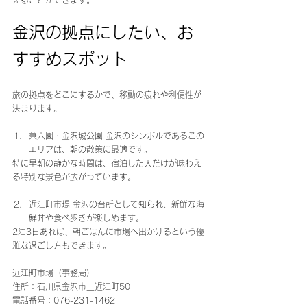
えることができます。
金沢の拠点にしたい、お
すすめスポット
旅の拠点をどこにするかで、移動の疲れや利便性が
決まります。
兼六園・金沢城公園 金沢のシンボルであるこの
エリアは、朝の散策に最適です。
特に早朝の静かな時間は、宿泊した人だけが味わえ
る特別な景色が広がっています。
近江町市場 金沢の台所として知られ、新鮮な海
鮮丼や食べ歩きが楽しめます。
2泊3日あれば、朝ごはんに市場へ出かけるという優
雅な過ごし方もできます。
近江町市場（事務局） 
住所：石川県金沢市上近江町50 
電話番号：076-231-1462 