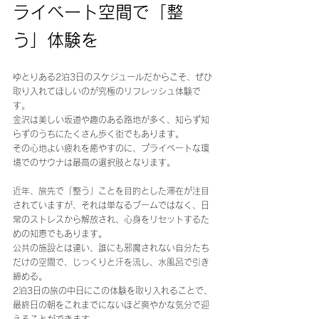
ライベート空間で「整
う」体験を
ゆとりある2泊3日のスケジュールだからこそ、ぜひ
取り入れてほしいのが究極のリフレッシュ体験で
す。 
金沢は美しい坂道や趣のある路地が多く、知らず知
らずのうちにたくさん歩く街でもあります。
その心地よい疲れを癒やすのに、プライベートな環
境でのサウナは最高の選択肢となります。
近年、旅先で「整う」ことを目的とした滞在が注目
されていますが、それは単なるブームではなく、日
常のストレスから解放され、心身をリセットするた
めの知恵でもあります。 
公共の施設とは違い、誰にも邪魔されない自分たち
だけの空間で、じっくりと汗を流し、水風呂で引き
締める。 
2泊3日の旅の中日にこの体験を取り入れることで、
最終日の朝をこれまでにないほど爽やかな気分で迎