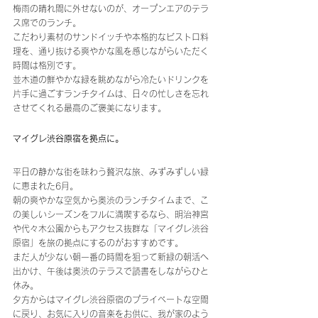
梅雨の晴れ間に外せないのが、オープンエアのテラ
ス席でのランチ。
こだわり素材のサンドイッチや本格的なビストロ料
理を、通り抜ける爽やかな風を感じながらいただく
時間は格別です。
並木道の鮮やかな緑を眺めながら冷たいドリンクを
片手に過ごすランチタイムは、日々の忙しさを忘れ
させてくれる最高のご褒美になります。
マイグレ渋谷原宿を拠点に。
平日の静かな街を味わう贅沢な旅、みずみずしい緑
に恵まれた6月。
朝の爽やかな空気から奥渋のランチタイムまで、こ
の美しいシーズンをフルに満喫するなら、明治神宮
や代々木公園からもアクセス抜群な「マイグレ渋谷
原宿」を旅の拠点にするのがおすすめです。
まだ人が少ない朝一番の時間を狙って新緑の朝活へ
出かけ、午後は奥渋のテラスで読書をしながらひと
休み。
夕方からはマイグレ渋谷原宿のプライベートな空間
に戻り、お気に入りの音楽をお供に、我が家のよう