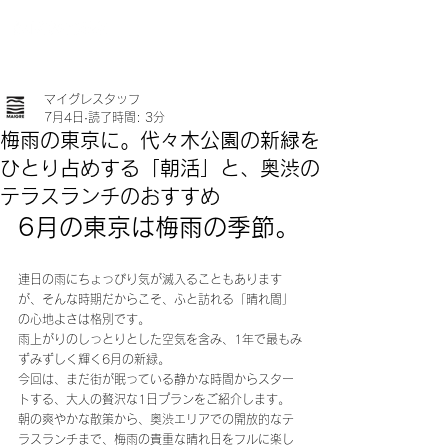
マイグレスタッフ
7月4日
読了時間: 3分
梅雨の東京に。代々木公園の新緑を
ひとり占めする「朝活」と、奥渋の
テラスランチのおすすめ
6月の東京は梅雨の季節。
連日の雨にちょっぴり気が滅入ることもあります
が、そんな時期だからこそ、ふと訪れる「晴れ間」
の心地よさは格別です。
雨上がりのしっとりとした空気を含み、1年で最もみ
ずみずしく輝く6月の新緑。
今回は、まだ街が眠っている静かな時間からスター
トする、大人の贅沢な1日プランをご紹介します。
朝の爽やかな散策から、奥渋エリアでの開放的なテ
ラスランチまで、梅雨の貴重な晴れ日をフルに楽し