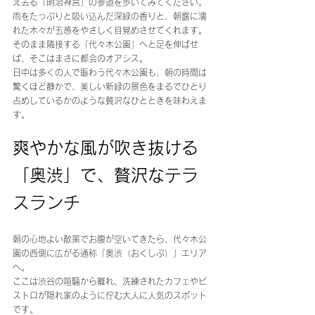
え去る「明治神宮」の参道を歩いてみてください。
雨をたっぷりと吸い込んだ深緑の香りと、朝露に濡
れた木々が五感をやさしく目覚めさせてくれます。
そのまま隣接する「代々木公園」へと足を伸ばせ
ば、そこはまさに都会のオアシス。
日中は多くの人で賑わう代々木公園も、朝の時間は
驚くほど静かで、美しい新緑の景色をまるでひとり
占めしているかのような贅沢なひとときを味わえま
す。
爽やかな風が吹き抜ける
「奥渋」で、贅沢なテラ
スランチ 
朝の心地よい散策でお腹が空いてきたら、代々木公
園の西側に広がる通称「奥渋（おくしぶ）」エリア
へ。
ここは渋谷の喧騒から離れ、洗練されたカフェやビ
ストロが隠れ家のように佇む大人に人気のスポット
です。