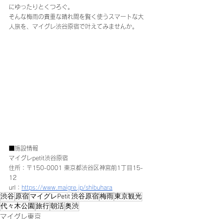
にゆったりとくつろぐ。
そんな梅雨の貴重な晴れ間を賢く使うスマートな大
人旅を、マイグレ渋谷原宿で叶えてみませんか。
■施設情報 
マイグレpetit渋谷原宿 
住所：〒150-0001 東京都渋谷区神宮前1丁目15-
12 
url：
https://www.maigre.jp/shibuhara
渋谷
原宿
マイグレPetit 渋谷原宿
梅雨
東京観光
代々木公園
旅行
朝活
奥渋
マイグレ東京