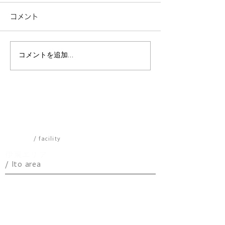
コメント
コメントを追加…
渋原のワサビとショウガ
【即帰宅は勿体
のどちらを選ぶ？マイグ
谷原宿のイベン
レ渋谷原宿のユニークな2
全力で駆け抜け
部屋を徹底比較！
推し活遠征を！
施設一覧
/ facility
伊東エリア
/ Ito area
​パノラマ
アトリエ
ケニーズハウス