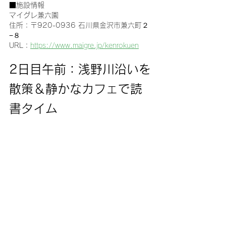
■施設情報
マイグレ兼六園
住所：〒920-0936 石川県金沢市兼六町２
−８
URL：
https://www.maigre.jp/kenrokuen
2日目午前：浅野川沿いを
散策＆静かなカフェで読
書タイム