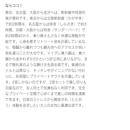
ならココ！
東京、名古屋、大阪から金沢へは、新幹線や特急列
車が便利です。東京からは北陸新幹線「かがやき」
で約2時間半、名古屋からは特急「しらさぎ」で約3
時間、京都・大阪からは特急「サンダーバード」で
約2時間40分と、乗り換えも少なく快適な移動が可
能です。心身を癒すリトリート旅を計画しているな
ら、喧騒から離れつつも観光地へのアクセスが良い
宿を選ぶことが大切です。マイグレ兼六園は、兼六
園から徒歩わずか2分という好立地にありながら、ま
るで隠れ家のような静けさを誇る宿です。普通のホ
テルとは異なり、キッチンやダイニングがない代わ
りに、各部屋にプライベートサウナを完備していま
す。2室しかないのですが、2室セットで貸し切りも
可能なので、友人同士で気兼ねなく利用でき、完全
なプライベート空間で心ゆくまで癒しの時間を満喫
できます。日常のストレスから解放され「ととの
う」体験を追求したい大人の女性に最適な宿です。