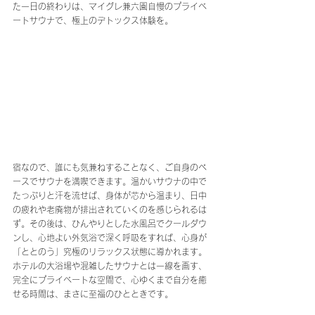
た一日の終わりは、マイグレ兼六園自慢のプライベ
ートサウナで、極上のデトックス体験を。
宿なので、誰にも気兼ねすることなく、ご自身のペ
ースでサウナを満喫できます。温かいサウナの中で
たっぷりと汗を流せば、身体が芯から温まり、日中
の疲れや老廃物が排出されていくのを感じられるは
ず。その後は、ひんやりとした水風呂でクールダウ
ンし、心地よい外気浴で深く呼吸をすれば、心身が
「ととのう」究極のリラックス状態に導かれます。
ホテルの大浴場や混雑したサウナとは一線を画す、
完全にプライベートな空間で、心ゆくまで自分を癒
せる時間は、まさに至福のひとときです。