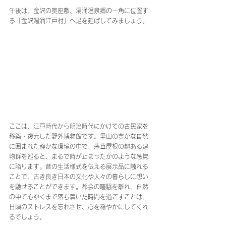
午後は、金沢の奥座敷、湯涌温泉郷の一角に位置す
る「金沢湯涌江戸村」へ足を延ばしてみましょう。
ここは、江戸時代から明治時代にかけての古民家を
移築・復元した野外博物館です。里山の豊かな自然
に囲まれた静かな環境の中で、茅葺屋根の趣ある建
物群を巡ると、まるで時が止まったかのような感覚
に陥ります。昔の生活様式を伝える展示品に触れる
ことで、古き良き日本の文化や人々の暮らしに想い
を馳せることができます。都会の喧騒を離れ、自然
の中で心ゆくまで落ち着いた時間を過ごすことは、
日頃のストレスを忘れさせ、心を穏やかにしてくれ
るでしょう。