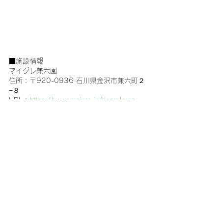
■施設情報
マイグレ兼六園
住所：〒920-0936 石川県金沢市兼六町２
−８
URL：
https://www.maigre.jp/kenrokuen
金沢
マイグレ兼六園
金沢市
一棟貸し宿
観光モデルコース金沢
すべて表示
最新記事