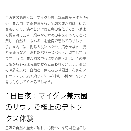
金沢旅の始まりは、マイグレ兼六駐車場から徒歩2分
の「兼六園」で森林浴から。早朝の兼六園は、観光
客も少なく、清々しい空気と鳥のさえずりが心地よ
く響き渡ります。緑豊かな木々の中をゆっくりと散
策し、自然のエネルギーを全身で感じてみましょ
う。園内には、樹齢の長い木々や、清らかな水が流
れる場所など、隠れたパワースポットが点在してい
ます。特に、兼六園の中心にある霞ヶ池は、その美
しさから心を落ち着かせると言われています。都会
の喧騒を忘れ、自然と一体になる時間は、心身をデ
トックスし、旅の始まりにふさわしい穏やかな気分
をもたらしてくれるでしょう。
1日目夜：マイグレ兼六園
のサウナで極上のデトッ
クス体験
金沢の自然と歴史に触れ、心穏やかな時間を過ごし