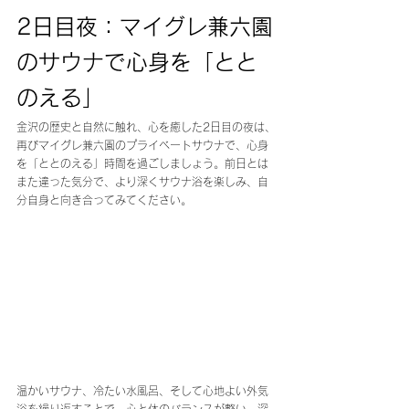
2日目夜：マイグレ兼六園
のサウナで心身を「とと
のえる」
金沢の歴史と自然に触れ、心を癒した2日目の夜は、
再びマイグレ兼六園のプライベートサウナで、心身
を「ととのえる」時間を過ごしましょう。前日とは
また違った気分で、より深くサウナ浴を楽しみ、自
分自身と向き合ってみてください。
温かいサウナ、冷たい水風呂、そして心地よい外気