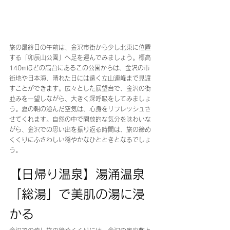
旅の最終日の午前は、金沢市街から少し北東に位置
する「卯辰山公園」へ足を運んでみましょう。標高
140mほどの高台にあるこの公園からは、金沢の市
街地や日本海、晴れた日には遠く立山連峰まで見渡
すことができます。広々とした展望台で、金沢の街
並みを一望しながら、大きく深呼吸をしてみましょ
う。夏の朝の澄んだ空気は、心身をリフレッシュさ
せてくれます。自然の中で開放的な気分を味わいな
がら、金沢での思い出を振り返る時間は、旅の締め
くくりにふさわしい穏やかなひとときとなるでしょ
う。
【日帰り温泉】湯涌温泉
「総湯」で美肌の湯に浸
かる