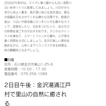
2日目の午前中は、マイグレ兼六園からも近い浅野川
沿いをゆっくりと散策してみましょう。川のせせら
ぎが心地よく響き、風が通り抜ける遊歩道は、都会
の喧騒を忘れさせてくれる静かな空間です。散策の
後は、川沿いや路地裏にひっそりと佇む静かなカフ
ェで、読書をしたり、日記をつけたりと、自分だけ
の時間を過ごすのがおすすめです。デジタルデトッ
クスを兼ねて、スマートフォンから離れ、心が落ち
着く時間を大切にしましょう。金沢の美しい景色を
眺めながら、心ゆくまでリラックスできる時間は、
旅の醍醐味となるでしょう。
■
白磁
住所：石川県金沢市東山1-25-6
営業時間：10:00 - 17:30
電話番号：076-256-1089
2日目午後：金沢湯涌江戸
村で里山の自然に癒され
る