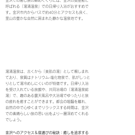
金沢での癒し旅の締めくくりには、金沢の奥座敷と
呼ばれる「湯涌温泉」での日帰り入浴がおすすめで
す。金沢市内からバスで約40分とアクセスも良く、
里山の豊かな自然に囲まれた静かな温泉地です。
湯涌温泉は、古くから「美肌の湯」として親しまれ
ており、泉質はナトリウム-塩化物泉で、肌がしっと
りとして湯冷めしにくいのが特徴です。日帰り入浴
を受け入れている旅館や、共同浴場の「湯涌温泉総
湯」で、趣のある露天風呂や大浴場でゆったりと旅
の疲れを癒すことができます。都会の喧騒を離れ、
自然の中で心ゆくまでリラックスする時間は、金沢
での素晴らしい旅の思い出をより一層深めてくれる
でしょう。
金沢へのアクセス＆宿選びの秘訣：癒しを追求する