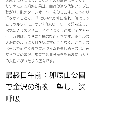
サウナによる温熱効果は、血行促進や代謝アップに
繋がり、肌のターンオーバーを促します。たっぷり
汗をかくことで、毛穴の汚れが排出され、肌はしっ
とりツルツルに。サウナ後のシャワーで汗を流し、
お気に入りのアメニティでじっくりとボディケアを
行う時間は、まさに至福のひとときです。ホテルの
大浴場のように人目を気にすることなく、ご自身の
ペースで心ゆくまで美容タイムを楽しめるのは、宿
ならではの贅沢。旅先でも自分磨きを忘れない大人
の女性にぴったりの空間です。
最終日午前：卯辰山公園
で金沢の街を一望し、深
呼吸