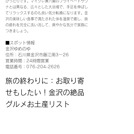
ぴったりです。マイグレ兼六園のプライベートサウ
ナとは異なる、広々とした大浴場で、手足を伸ばし
てリラックスするのも良い気分転換になります。金
沢の美味しい食事で満たされた体を温泉で癒し、旅
の疲れを完全に洗い流して、爽やかな気分で家路に
つきましょう。
■スポット情報
金沢ゆめのゆ
住所：石川県金沢市藤江南3ー26
営業時間：24時間営業
電話番号：076-204-2626
旅の終わりに：お取り寄
せもしたい！金沢の絶品
グルメお土産リスト