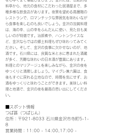
料亭から、地元の食材にこだわった居酒屋まで、多
種多様な飲食店があります。夜景を望める高層階の
レストランで、ロマンチックな雰囲気を味わいなが
ら食事を楽しむのも良いでしょう。金沢の加賀料理
は、海の幸、山の幸をふんだんに使い、見た目も美
しいのが特徴です。治部煮や、ハントンライスな
ど、金沢ならではの郷土料理もぜひ味わってみてく
ださい。そして、金沢の食事に欠かせないのが、地
酒です。石川県には、良質な米と水に恵まれた酒蔵
が多く、芳醇な味わいの日本酒が豊富にあります。
料理とのマリアージュを楽しみながら、金沢の夜を
ゆっくりと満喫しましょう。マイグレ兼六園は、食
後もすぐに戻れる立地なので、時間を気にせず、お
酒をゆっくりと味わうことができます。美味しい料
理と地酒で、金沢の夜を最高の思い出にしてくださ
い。
■スポット情報
つば甚（つばじん）
住所：〒921-8033 石川県金沢市寺町5-1-
8
営業時間：11:00 - 14:00,17:00 - 