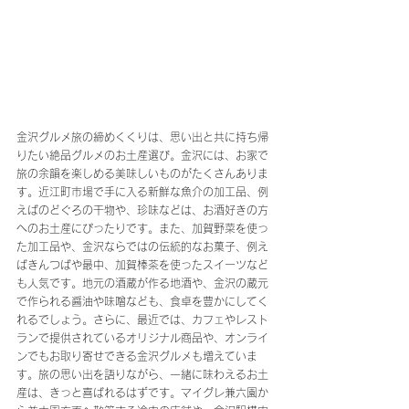
金沢グルメ旅の締めくくりは、思い出と共に持ち帰
りたい絶品グルメのお土産選び。金沢には、お家で
旅の余韻を楽しめる美味しいものがたくさんありま
す。近江町市場で手に入る新鮮な魚介の加工品、例
えばのどぐろの干物や、珍味などは、お酒好きの方
へのお土産にぴったりです。また、加賀野菜を使っ
た加工品や、金沢ならではの伝統的なお菓子、例え
ばきんつばや最中、加賀棒茶を使ったスイーツなど
も人気です。地元の酒蔵が作る地酒や、金沢の蔵元
で作られる醤油や味噌なども、食卓を豊かにしてく
れるでしょう。さらに、最近では、カフェやレスト
ランで提供されているオリジナル商品や、オンライ
ンでもお取り寄せできる金沢グルメも増えていま
す。旅の思い出を語りながら、一緒に味わえるお土
産は、きっと喜ばれるはずです。マイグレ兼六園か