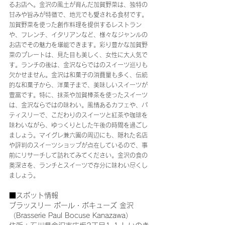
るお店へ。金沢の風土が育んだ加賀野菜は、独特の
甘みや旨みが特徴で、地元でも愛される食材です。
加賀野菜を使った創作料理を提供するレストラン
や、フレンチ、イタリアンなど、様々なジャンルの
お店でその魅力を堪能できます。彩り豊かな加賀野
菜のプレートは、見た目も美しく、女性に大人気で
す。ランチの後は、金沢ならではのスイーツ巡りも
欠かせません。金沢は和菓子の消費量も多く、伝統
的な和菓子から、洋菓子まで、美味しいスイーツが
豊富です。特に、抹茶や加賀棒茶を使ったスイーツ
は、金沢ならではの味わい。風情あるカフェや、パ
ティスリーで、こだわりのスイーツと紅茶や珈琲を
味わいながら、ゆっくりとした午後の時間を過ごし
ましょう。マイグレ兼六園の周辺にも、隠れた名店
や評判のスイーツショップが点在しているので、事
前にリサーチして訪れてみてください。金沢の食の
奥深さを、ランチとスイーツで存分に味わい尽くし
ましょう。
■スポット情報
ブラッスリー ポール・ボキューズ 金沢
（Brasserie Paul Bocuse Kanazawa）