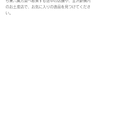
ら兼六園方面へ散策する途中の店舗や、金沢駅構内
のお土産店で、お気に入りの逸品を見つけてくださ
い。
金沢へのアクセスと賢い宿選び：食の都を満喫する
拠点に最適な兼六園至近の宿
東京、名古屋、大阪から金沢へは、新幹線や特急列
車を利用するのが便利です。東京からは北陸新幹線
で約2時間30分、名古屋からは特急しらさぎで約3時
間、大阪からは特急サンダーバードで約2時間40分
で金沢駅に到着します。金沢での宿選びは、美味し
い食事処へのアクセスを考えると、中心部に近いエ
リアがおすすめです。当宿泊施設は、兼六園まで徒