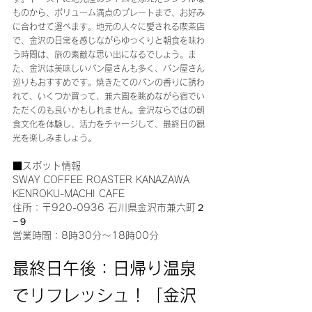
ものから、ボリューム満点のプレートまで、お好み
に合わせて選べます。地元の人々に愛される喫茶店
で、金沢の日常を感じながらゆっくりと朝食を味わ
う時間は、旅の素敵な思い出になるでしょう。ま
た、金沢は美味しいパン屋さんも多く、パン屋さん
巡りもおすすめです。焼きたてのパンの香りに誘わ
れて、いくつか買って、兼六園を眺めながら宿でい
ただくのも良いかもしれません。金沢ならではの朝
食文化を体験し、活力をチャージして、最終日の観
光を楽しみましょう。
■スポット情報
SWAY COFFEE ROASTER KANAZAWA 
KENROKU-MACHI CAFE
住所：〒920-0936 石川県金沢市兼六町２
−９
営業時間：8時30分～18時00分
最終日午後：日帰り温泉
でリフレッシュ！「金沢