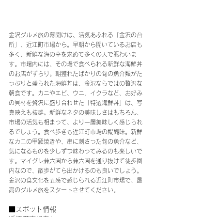
金沢グルメ旅の幕開けは、活気あふれる「金沢の台
所」、近江町市場から。早朝から開いているお店も
多く、新鮮な海の幸を求めて多くの人で賑わいま
す。市場内には、その場で食べられる新鮮な海鮮丼
のお店がずらり。朝獲れたばかりの旬の魚介類がた
っぷりと盛られた海鮮丼は、金沢ならではの贅沢な
朝食です。カニやエビ、ウニ、イクラなど、お好み
の具材を贅沢に盛り合わせた「特選海鮮丼」は、写
真映えも抜群。新鮮なネタの美味しさはもちろん、
市場の活気も相まって、より一層美味しく感じられ
るでしょう。食べ歩きも近江町市場の醍醐味。新鮮
なカニの甲羅焼きや、串に刺さった旬の魚介など、
気になるものを少しずつ味わってみるのも楽しいで
す。マイグレ兼六園から兼六園を通り抜けて徒歩圏
内なので、散歩がてら出かけるのも良いでしょう。
金沢の食文化を五感で感じられる近江町市場で、最
高のグルメ旅をスタートさせてください。
■スポット情報