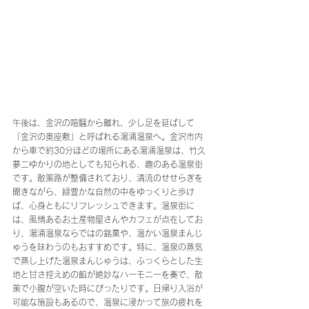
午後は、金沢の喧騒から離れ、少し足を延ばして
「金沢の奥座敷」と呼ばれる湯涌温泉へ。金沢市内
から車で約30分ほどの場所にある湯涌温泉は、竹久
夢二ゆかりの地としても知られる、趣のある温泉街
です。散策路が整備されており、清流のせせらぎを
聞きながら、緑豊かな自然の中をゆっくりと歩け
ば、心身ともにリフレッシュできます。温泉街に
は、風情あるお土産物屋さんやカフェが点在してお
り、湯涌温泉ならではの銘菓や、温かい温泉まんじ
ゅうを味わうのもおすすめです。特に、温泉の蒸気
で蒸し上げた温泉まんじゅうは、ふっくらとした生
地と甘さ控えめの餡が絶妙なハーモニーを奏で、散
策で小腹が空いた時にぴったりです。日帰り入浴が
可能な施設もあるので、温泉に浸かって旅の疲れを