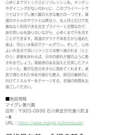
心ゆくまでデトックスとリフレッシュを。キッチン
やダイニングがない代わりに、このプライベートサ
ウナはマイグレ兼六園の大きな魅力の一つです。普
通のホテルのサウナとは異なり、友人同士だけで気
兼ねなく利用できる完全プライベート空間なので、
旅の思い出を語り合いながら、心ゆくまで汗を流す
ことができます。高温のサウナで体を芯から温めた
後は、冷たい水風呂でクールダウン。そして、心地
よい外気浴で深いリラックス状態へ導かれる「とと
のう」感覚を味わえば、日中の疲れが嘘のように癒
されるでしょう。高級感のある設えと充実したアメ
ニティも、贅沢な気分をさらに高めてくれます。美
食で満たされた体を内側から整え、明日の最終日に
向けてエネルギーをチャージする、至福の時間をお
過ごしください。
■施設情報
マイグレ兼六園
住所：〒920-0936 石川県金沢市兼六町２
−８
URL：
https://www.maigre.jp/kenrokuen