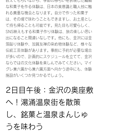
教えてもらいながら、季節の移ろいを表現した繊細
な和菓子を作る体験は、日本の美意識と職人技に触
れる貴重な機会となります。自分で作った和菓子
は、その場で味わうこともできますし、お土産とし
て持ち帰ることも可能です。見た目も可愛らしく、
SNS映えもする和菓子作り体験は、旅の楽しい思い
出になること間違いなしです。他にも、金沢には金
箔貼り体験や、加賀友禅の染め物体験など、様々な
伝統工芸体験があります。事前に予約が必要な場合
が多いので、計画的にスケジュールを立てて、金沢
ならではの文化体験を楽しんでみてください。マイ
グレ兼六園から兼六園方面へ向かう途中にも、体験
施設がいくつか見つかるでしょう。
2日目午後：金沢の奥座敷
へ！湯涌温泉街を散策
し、銘菓と温泉まんじゅ
うを味わう