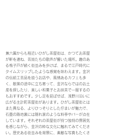
兼六園からも程近いひがし茶屋街は、かつてお茶屋
が軒を連ね、芸妓たちの歌声が響いた場所。趣のあ
る格子戸が続く街並みを歩けば、まるで江戸時代に
タイムスリップしたような感覚を味わえます。金沢
の伝統工芸品を扱うお店や、風情あるカフェも多
く、散策の途中に立ち寄って、金沢ならではのお土
産を探したり、美しい和菓子とお抹茶で一服するの
もおすすめです。少し足を延ばせば、浅野川沿いに
広がる主計町茶屋街があります。ひがし茶屋街とは
また異なる、よりひっそりとした佇まいが魅力で、
石畳の路地裏には隠れ家のような料亭やバーが点在
しています。それぞれの茶屋街が持つ独特の雰囲気
を感じながら、金沢の粋な文化に触れてみてくださ
い。歴史ある街並みを背景に、素敵な写真もたくさ