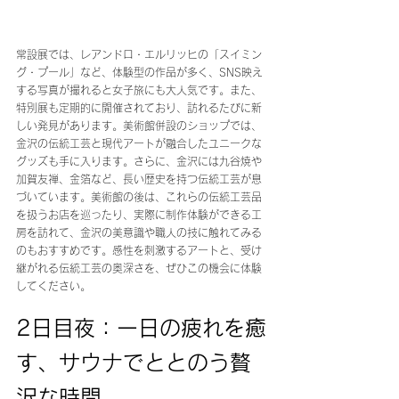
常設展では、レアンドロ・エルリッヒの「スイミン
グ・プール」など、体験型の作品が多く、SNS映え
する写真が撮れると女子旅にも大人気です。また、
特別展も定期的に開催されており、訪れるたびに新
しい発見があります。美術館併設のショップでは、
金沢の伝統工芸と現代アートが融合したユニークな
グッズも手に入ります。さらに、金沢には九谷焼や
加賀友禅、金箔など、長い歴史を持つ伝統工芸が息
づいています。美術館の後は、これらの伝統工芸品
を扱うお店を巡ったり、実際に制作体験ができる工
房を訪れて、金沢の美意識や職人の技に触れてみる
のもおすすめです。感性を刺激するアートと、受け
継がれる伝統工芸の奥深さを、ぜひこの機会に体験
してください。
2日目夜：一日の疲れを癒
す、サウナでととのう贅
沢な時間