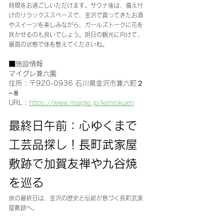
時間をお過ごしいただけます。サウナ後は、備え付
けのリラックススペースで、金沢で買ってきたお酒
やスイーツを楽しみながら、ガールズトークに花を
咲かせるのも良いでしょう。明日の観光に向けて、
最高の状態で体を整えてくださいね。
■施設情報
マイグレ兼六園
住所：〒920-0936 石川県金沢市兼六町２
−８
URL：
https://www.maigre.jp/kenrokuen
最終日午前：心ゆくまで
工芸品探し！長町武家屋
敷跡で加賀友禅や九谷焼
を巡る
旅の最終日は、金沢の歴史と伝統が息づく長町武家
屋敷跡へ。