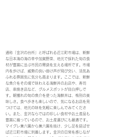
通称「金沢の台所」と呼ばれる近江町市場は、新鮮
な日本海の海の幸や加賀野菜、地元で採れた旬の食
材が豊富に並ぶ市民の胃袋を支える場所です。市場
内を歩けば、威勢の良い掛け声が飛び交い、活気あ
ふれる雰囲気に気分も高まります。ここでは、新鮮
な魚介をその場で味わえる海鮮丼のお店や、寿司
店、串焼き店など、グルメスポットが目白押しで
す。朝獲れの旬の魚介を使った海鮮丼は、格別の美
味しさ。食べ歩きも楽しいので、気になるお店を見
つけては、地元の味を気軽に楽しんでみてくださ
い。また、金沢ならではの珍しい食材やお土産品も
豊富に揃っているので、お土産選びにも最適です。
マイグレ兼六園から兼六園を抜け、少し足を延ばせ
ば近江町市場に到着します。金沢の日常を感じなが