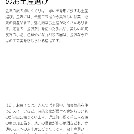
のお土産選び
金沢の旅の締めくくりは、思い出を形に残すお土産
選び。金沢には、伝統工芸品から美味しい銘菓、地
元の特産品まで、魅力的なお土産がたくさんありま
す。定番の「金沢箔」を使った製品や、美しい加賀
友禅の小物、色鮮やかな九谷焼の器は、金沢ならで
はの工芸美を感じられる逸品です。
また、お菓子では、きんつばや最中、加賀棒茶を使
ったスイーツなど、お茶文化が根付く金沢らしいも
のが豊富に揃っています。近江町市場で手に入る海
の幸の加工品や、地元の酒蔵が作る地酒なども、食
通の友人へのお土産にぴったりです。お土産選び