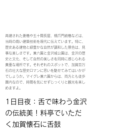
再建された菱櫓や五十間長屋、橋爪門続櫓などは、
当時の高い建築技術を現代に伝えています。特に、
歴史ある建物と緑豊かな自然が調和した景色は、見
事な美しさです。兼六園と金沢城公園は、金沢の歴
史と文化、そして自然の美しさを同時に感じられる
貴重な場所です。それぞれのスポットで、加賀百万
石の壮大な歴史ロマンに思いを馳せてみてはいかが
でしょうか。マイグレ兼六園からは、両方とも徒歩
圏内なので、時間を気にせずじっくりと観光を楽し
めますよ。
1日目夜：舌で味わう金沢
の伝統美！料亭でいただ
く加賀懐石に舌鼓