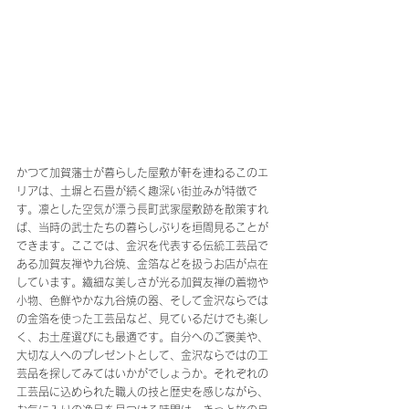
かつて加賀藩士が暮らした屋敷が軒を連ねるこのエ
リアは、土塀と石畳が続く趣深い街並みが特徴で
す。凛とした空気が漂う長町武家屋敷跡を散策すれ
ば、当時の武士たちの暮らしぶりを垣間見ることが
できます。ここでは、金沢を代表する伝統工芸品で
ある加賀友禅や九谷焼、金箔などを扱うお店が点在
しています。繊細な美しさが光る加賀友禅の着物や
小物、色鮮やかな九谷焼の器、そして金沢ならでは
の金箔を使った工芸品など、見ているだけでも楽し
く、お土産選びにも最適です。自分へのご褒美や、
大切な人へのプレゼントとして、金沢ならではの工
芸品を探してみてはいかがでしょうか。それぞれの
工芸品に込められた職人の技と歴史を感じながら、