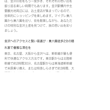
は、金沢の街をもう一度歩き、それぞれの思い出を
振り返る楽しい時間でもあります。金沢駅構内や主
要観光地周辺には、お土産店が集まっているので、
効率的にショッピングを楽しめます。マイグレ兼六
園から兼六園を巡り、街を散策しながら、あなただ
けの特別な金沢土産を見つけて、旅の思い出を彩り
ましょう。
金沢へのアクセスと賢い宿選び：兼六園徒歩2分の隠
れ家で優雅な滞在を
東京、名古屋、大阪から金沢へは、新幹線が最も便
利で快適なアクセス方法です。東京駅からは北陸新
幹線で約2時間30分、名古屋駅からは東海道新幹線
で米原乗り換え、または特急しらさぎで約3時間、大
阪駅からは特急サンダーバードで約2時間40分で金
沢駅に到着します。金沢での宿選びは、観光の拠点
となる立地が重要です。特に兼六園や金沢城公園と
いった主要観光スポットへのアクセスを重視するな
ら、その周辺エリアが断然おすすめです。当宿泊施
設は、兼六園まで徒歩2分という抜群のロケーション
に位置しています。