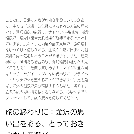
ここでは、日帰り入浴が可能な施設もいくつかあ
り、中でも「総湯」は気軽に立ち寄れる人気の温泉
です。湯涌温泉の泉質は、ナトリウム-塩化物・硫酸
塩泉で、疲労回復や美肌効果が期待できると言われ
ています。広々とした内湯や露天風呂で、旅の疲れ
をゆっくりと癒しながら、金沢の自然に囲まれた温
泉郷の雰囲気を味わうことができます。また、温泉
街には、風情ある街並みや、湯涌稲荷神社などの見
どころもあり、散策も楽しめます。マイグレ兼六園
はキッチンやダイニングがない代わりに、プライベ
ートサウナで体を整えることができますが、足を延
ばして外の温泉で気分転換するのもまた一興です。
金沢の旅の思い出を振り返りながら、心ゆくまでリ
フレッシュして、旅の疲れを癒してください。
旅の終わりに：金沢の思
い出を彩る、とっておき