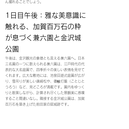
ん撮れることでしょう。
1日目午後：雅な美意識に
触れる、加賀百万石の粋
が息づく兼六園と金沢城
公園
午後は、金沢観光の象徴とも言える兼六園へ。日本
三名園の一つに数えられる兼六園は、江戸時代の代
表的な大名庭園で、四季折々の美しい表情を見せて
くれます。広大な敷地には、池泉回遊式庭園が広が
り、雪吊りが美しい唐崎松や、徽軫灯籠（ことじと
うろう）など、見どころが満載です。園内をゆっく
りと散策しながら、計算され尽くした景観美に感嘆
すること間違いなし。隣接する金沢城公園は、加賀
百万石を築き上げた前田家の居城跡です。