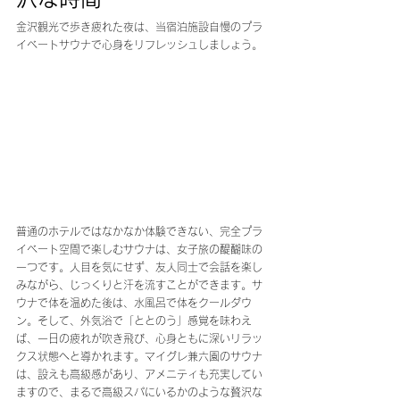
金沢観光で歩き疲れた夜は、当宿泊施設自慢のプラ
イベートサウナで心身をリフレッシュしましょう。
普通のホテルではなかなか体験できない、完全プラ
イベート空間で楽しむサウナは、女子旅の醍醐味の
一つです。人目を気にせず、友人同士で会話を楽し
みながら、じっくりと汗を流すことができます。サ
ウナで体を温めた後は、水風呂で体をクールダウ
ン。そして、外気浴で「ととのう」感覚を味わえ
ば、一日の疲れが吹き飛び、心身ともに深いリラッ
クス状態へと導かれます。マイグレ兼六園のサウナ
は、設えも高級感があり、アメニティも充実してい
ますので、まるで高級スパにいるかのような贅沢な