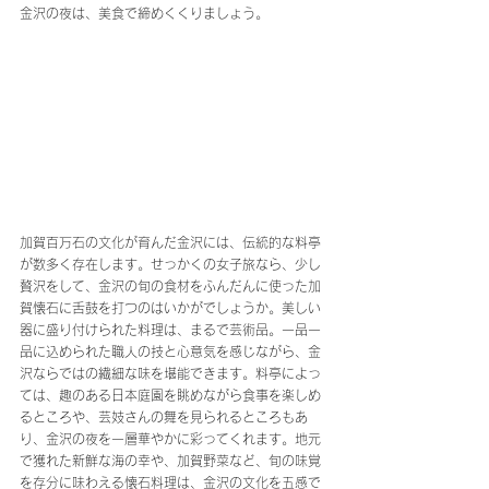
金沢の夜は、美食で締めくくりましょう。
加賀百万石の文化が育んだ金沢には、伝統的な料亭
が数多く存在します。せっかくの女子旅なら、少し
贅沢をして、金沢の旬の食材をふんだんに使った加
賀懐石に舌鼓を打つのはいかがでしょうか。美しい
器に盛り付けられた料理は、まるで芸術品。一品一
品に込められた職人の技と心意気を感じながら、金
沢ならではの繊細な味を堪能できます。料亭によっ
ては、趣のある日本庭園を眺めながら食事を楽しめ
るところや、芸妓さんの舞を見られるところもあ
り、金沢の夜を一層華やかに彩ってくれます。地元
で獲れた新鮮な海の幸や、加賀野菜など、旬の味覚
を存分に味わえる懐石料理は、金沢の文化を五感で