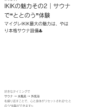
IKIKの魅力その2
｜サウナ
で“ととのう”体験
マイグレIKIK最大の魅力は、やは
り
本格サウナ設備
♨️
好きなタイミングで
サウナ → 水風呂 → 外気浴
を繰り返すことで、心と身体がリセットされる“とと
のう”体験ができます✨