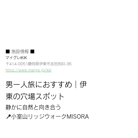
■ 施設情報 ■
マイグレIKIK
〒414-0051静岡県伊東市吉田890-36
https://www.maigre.jp/ikki
男一人旅におすすめ｜伊
東の穴場スポット
静かに自然と向き合う
📍小室山リッジウォークMISORA