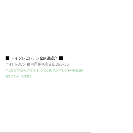
■ 
 ■
マイグレビレッジ全施設紹介
〒414-0051静岡県伊東市吉田890-36
https://www.maigre.jp/post/ito-maigre-village-
sauna-villa-bbq