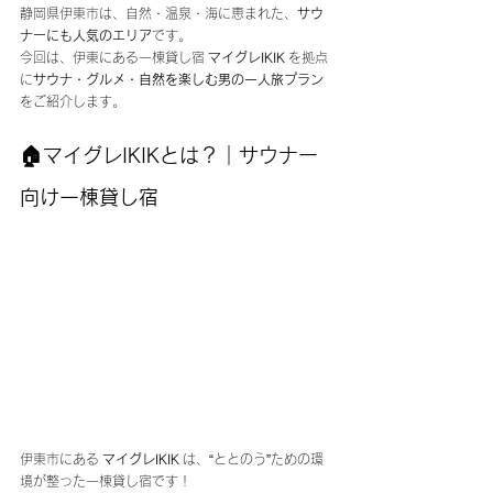
静岡県伊東市は、自然・温泉・海に恵まれた、
サウ
ナーにも人気のエリア
です。
今回は、伊東にある一棟貸し宿 
マイグレIKIK
 を拠点
に
サウナ・グルメ・自然を楽しむ男の一人旅プラン
をご紹介します。
🏠マイグレIKIKとは？｜サウナー
向け一棟貸し宿
伊東市にある 
マイグレIKIK
 は、“ととのう”ための環
境が整った一棟貸し宿です！