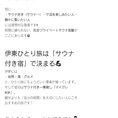
特に
・サウナ好き（サウナー）・サ活を楽しみたい人・
静かに整いたい人
には理想的な環境です‼️
時間に縛られない、
完全プライベートサウナ体験
が
ここにあります😁
伊東ひとり旅は「サウナ
付き宿」で決まる💪
伊東には
・自然・海・グルメ
と、ひとり旅にちょうどいい要素が揃っています。
そして宿泊は
サウナ付き一棟貸し「マイグレ
IKIK」
。
観光よりも「自分の時間」を大切にしたい人にこそ
おすすめの旅です！