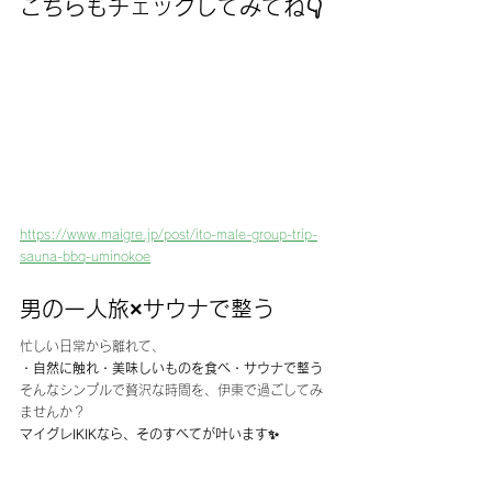
こちらもチェックしてみてね👇
https://www.maigre.jp/post/ito-male-group-trip-
sauna-bbq-uminokoe
男の一人旅×サウナで整う
忙しい日常から離れて、
・自然に触れ・美味しいものを食べ・サウナで整う
そんなシンプルで贅沢な時間を、伊東で過ごしてみ
ませんか？
マイグレIKIKなら、そのすべてが叶います✨