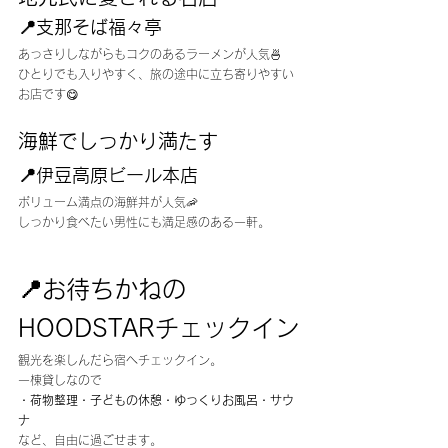
📍支那そば福々亭
あっさりしながらもコクのあるラーメンが人気🍜
ひとりでも入りやすく、旅の途中に立ち寄りやすい
お店です😋
海鮮でしっかり満たす
📍伊豆高原ビール本店
ボリューム満点の海鮮丼が人気🦐
しっかり食べたい男性にも満足感のある一軒。
📍お待ちかねの
HOODSTARチェックイン
観光を楽しんだら宿へチェックイン。
一棟貸しなので
・荷物整理・子どもの休憩・ゆっくりお風呂・サウ
ナ
など、自由に過ごせます。