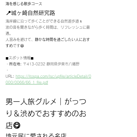
海を感じる散歩コース
📍城ヶ崎自然研究路
海岸線に沿って歩くことができる自然遊歩道🚶
波の音を聞きながら歩く時間は、リフレッシュに最
適。
人混みを避けて、
静かな時間を過ごしたい人におす
すめ
です😆
◼︎スポット情報◼︎
・
所在地:
〒413-0232 静岡県伊東市八幡野
・
URL
:
https://itospa.com/lsc/upfile/articleDetail/0
000/0066/66_1_file.pdf
男一人旅グルメ｜がっつ
り＆渋めでおすすめのお
店😋
地元民に愛される名店