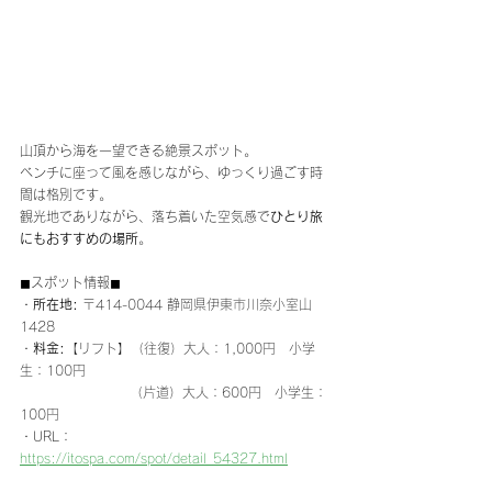
山頂から海を一望できる絶景スポット。
ベンチに座って風を感じながら、ゆっくり過ごす時
間は格別です。
観光地でありながら、落ち着いた空気感で
ひとり旅
にもおすすめの場所
。
◼︎スポット情報◼︎
・
所在地:
〒414-0044 静岡県伊東市川奈小室山
1428
・
料金:
【リフト】（往復）大人：1,000円　小学
生：100円　
　　　　　　　　 （片道）大人：600円　小学生：
100円
・URL：
https://itospa.com/spot/detail_54327.html