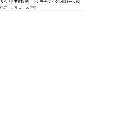
サウナ
#伊東観光
サウナ男子
マイグレIKKI
一人旅
観光モデルコース伊豆
すべて表示
最新記事