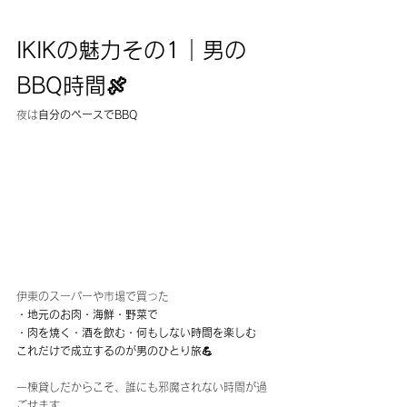
IKIKの魅力その1｜男の
BBQ時間🍖
夜は
自分のペースでBBQ
伊東のスーパーや市場で買った
・地元のお肉・海鮮・野菜で
・肉を焼く・酒を飲む・何もしない時間を楽しむ
これだけで成立するのが男のひとり旅💪
一棟貸しだからこそ、誰にも邪魔されない時間が過
ごせます。