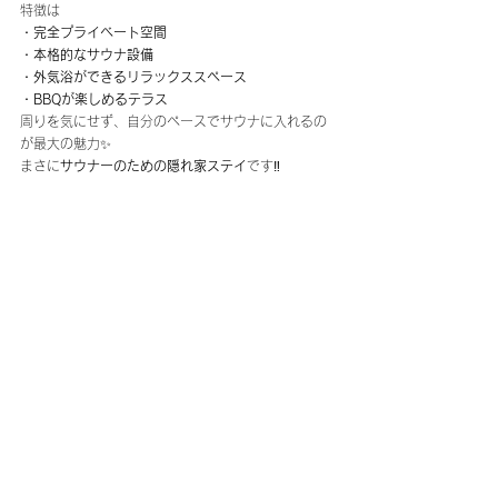
特徴は
・完全プライベート空間
・本格的なサウナ設備
・外気浴ができるリラックススペース
・BBQが楽しめるテラス
周りを気にせず、自分のペースでサウナに入れるの
が最大の魅力✨
まさに
サウナーのための隠れ家ステイ
です‼️